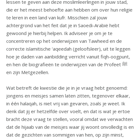
lessen te geven aan deze moslimleerlingen in jouw stad,
die er het meest behoefte aan hebben om over hun religie
te leren in een land van kufr. Misschien zal jouw
achtergrond van het feit dat je in Saoedi-Arabië hebt
gewoond je hierbij helpen. Ik adviseer je om je te
concentreren op het onderwijzen van Tawheed en de
correcte islamitische ‘aqeedah (geloofsleer), uit te leggen
hoe je daden van aanbidding verricht vanuit fiqh-oogpunt,
en hen de biografieën te onderwijzen van de Profeet ﷺ
en zijn Metgezellen.
Wat betreft de kwestie die je in je vraag hebt genoemd:
jongens en meisjes samen laten zitten, tegenover elkaar,
in één halaqah, is niet vrij van gevaren, zoals je weet. Ik
denk dat jij er hetzelfde over voelt, en dat is wat je ertoe
bracht deze vraag te stellen, vooral omdat we verwachten
dat de hijaab van de meisjes waar jij woont onvolledig is en
dat de gezichten van sommigen van hen, op zijn minst,