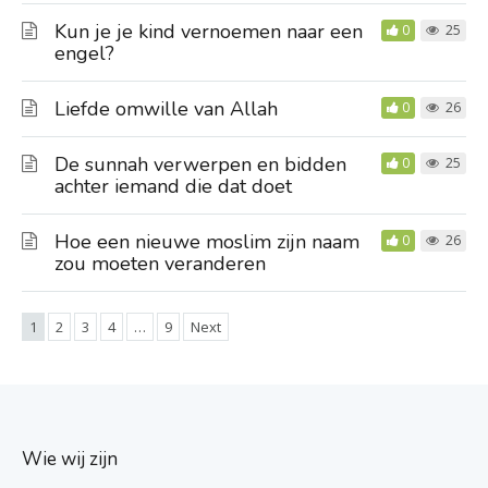
Kun je je kind vernoemen naar een
0
25
engel?
Liefde omwille van Allah
0
26
De sunnah verwerpen en bidden
0
25
achter iemand die dat doet
Hoe een nieuwe moslim zijn naam
0
26
zou moeten veranderen
1
2
3
4
…
9
Next
Wie wij zijn