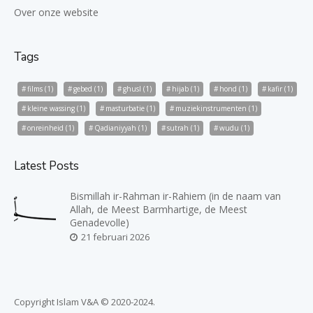
Over onze website
Tags
films
(1)
gebed
(1)
ghusl
(1)
hijab
(1)
hond
(1)
kafir
(1)
kleine wassing
(1)
masturbatie
(1)
muziekinstrumenten
(1)
onreinheid
(1)
Qadianiyyah
(1)
sutrah
(1)
wudu
(1)
Latest Posts
Bismillah ir-Rahman ir-Rahiem (in de naam van
Allah, de Meest Barmhartige, de Meest
Genadevolle)
21 februari 2026
Copyright Islam V&A © 2020-2024.