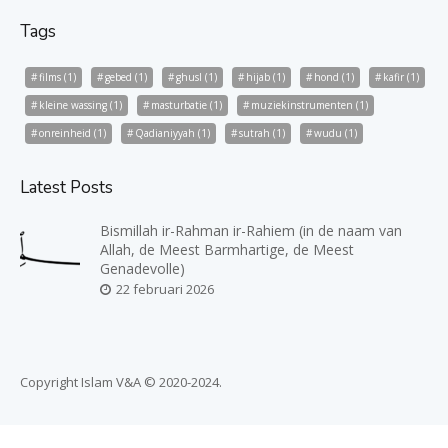
Tags
films
(1)
gebed
(1)
ghusl
(1)
hijab
(1)
hond
(1)
kafir
(1)
kleine wassing
(1)
masturbatie
(1)
muziekinstrumenten
(1)
onreinheid
(1)
Qadianiyyah
(1)
sutrah
(1)
wudu
(1)
Latest Posts
Bismillah ir-Rahman ir-Rahiem (in de naam van
Allah, de Meest Barmhartige, de Meest
Genadevolle)
22 februari 2026
Copyright Islam V&A © 2020-2024.