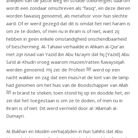
afwijken van de juiste weg en schade toebrengen; daarom
wordt een zondaar omschreven als “fasiq”, en deze dieren
worden fawasiq genoemd, als metafoor voor hun slechte
aard. Of er werd gezegd dat dit is omdat het niet haram is
om ze te doden, of men nu in ihram is of niet, want zij
hebben in geen enkele omstandigheid onschendbaarheid
of bescherming. Al-Tahawi verhaalde in Ahkam al-Qur’an
met zijn isnad van Yazid ibn Abu Nu’aym dat hij [Yazid] Abu
Sa’id al-Khudri vroeg waarom muizen/ratten fuwaysiqah
werden genoemd. Hij zei: de Profeet ﷺ werd op een
nacht wakker en zag dat een muis/rat de lont van de lamp
had genomen om het huis van de Boodschapper van Allah
ﷺ in brand te steken; toen stond hij op en doodde het, en
zei dat het toegestaan is om ze te doden, of men nu in
ihram is of niet. Dit werd vermeld door al-‘Allamah al-
Dumayri.
Al-Bukhari en Muslim verha(al)den in hun Sahihs dat Abu