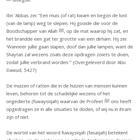
Ibn ‘Abbas zei: “Een muis (of rat) kwam en begon de lont
(van de lamp) weg te slepen. Hij gooide die voor de
Boodschapper van Allah ﷺ, op de mat waarop hij zat, en
het brandde een gat ter grootte van een dirham. Hij zei:
‘Wanneer jullie gaan slapen, doof dan jullie lampen, want de
Shaytan zal wezens zoals deze opdragen zoiets te doen,
zodat jullie verbrand worden.’” (Overgeleverd door Abu
Dawud, 5427)
De muizen of ratten die in de huizen van mensen kunnen
leven, behoren tot de schadelijke wezens of het
ongedierte (fuwaysiqah) waarvan de Profeet ﷺ ons heeft
opgedragen ze in alle situaties te doden, of wij nu in ihram
zijn of niet.
De wortel van het woord fuwaysiqah (fasaqah) betekent