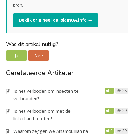
bron.
Bekijk origineel op IslamQA.info →
Was dit artikel nuttig?
Ja
Nee
Gerelateerde Artikelen
Is het verboden om insecten te
0
28
verbranden?
Is het verboden om met de
0
29
linkerhand te eten?
Waarom zeggen we Alhamdulillah na
0
29