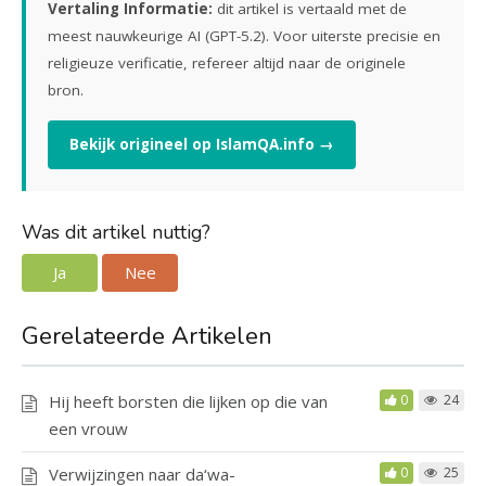
Vertaling Informatie:
dit artikel is vertaald met de
meest nauwkeurige AI (GPT-5.2). Voor uiterste precisie en
religieuze verificatie, refereer altijd naar de originele
bron.
Bekijk origineel op IslamQA.info →
Was dit artikel nuttig?
Ja
Nee
Gerelateerde Artikelen
Hij heeft borsten die lijken op die van
0
24
een vrouw
Verwijzingen naar da‘wa-
0
25