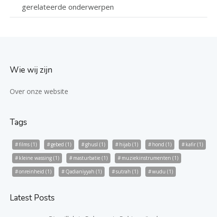
gerelateerde onderwerpen
Wie wij zijn
Over onze website
Tags
films
(1)
gebed
(1)
ghusl
(1)
hijab
(1)
hond
(1)
kafir
(1)
kleine wassing
(1)
masturbatie
(1)
muziekinstrumenten
(1)
onreinheid
(1)
Qadianiyyah
(1)
sutrah
(1)
wudu
(1)
Latest Posts