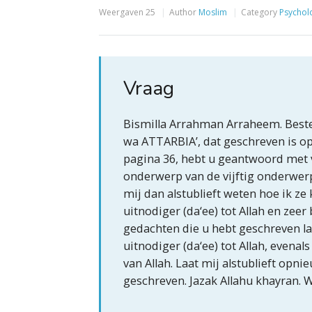
Weergaven
25
Author
Moslim
Category
Psychol
Vraag
Bismilla Arrahman Arraheem. Beste
wa ATTARBIA’, dat geschreven is op 
pagina 36, hebt u geantwoord met vi
onderwerp van de vijftig onderwerpe
mij dan alstublieft weten hoe ik ze
uitnodiger (da‘ee) tot Allah en zeer
gedachten die u hebt geschreven las
uitnodiger (da‘ee) tot Allah, evena
van Allah. Laat mij alstublieft op
geschreven. Jazak Allahu khayran.