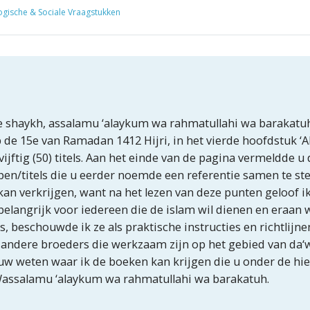
ogische & Sociale Vraagstukken
 shaykh, assalamu ‘alaykum wa rahmatullahi wa barakatuh
de 15e van Ramadan 1412 Hijri, in het vierde hoofdstuk ‘Al-i
jftig (50) titels. Aan het einde van de pagina vermeldde u 
n/titels die u eerder noemde een referentie samen te stell
 kan verkrijgen, want na het lezen van deze punten geloof i
 belangrijk voor iedereen die de islam wil dienen en eraan w
, beschouwde ik ze als praktische instructies en richtlijnen
ls andere broeders die werkzaam zijn op het gebied van da‘w
nieuw weten waar ik de boeken kan krijgen die u onder de h
 Wassalamu ‘alaykum wa rahmatullahi wa barakatuh.