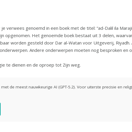
e verwees genoemd in een boek met de titel: “ad-Dalil ila Maraji
ijn opgenomen. Het genoemde boek bestaat uit 3 delen, waarvan a
kbaar worden gesteld door Dar al-Watan voor Uitgeverij, Riyadh
che onderwerpen. Andere onderwerpen moeten nog besproken en
ligie te dienen en de oproep tot Zijn weg.
ld met de meest nauwkeurige AI (GPT-5.2). Voor uiterste precisie en religi