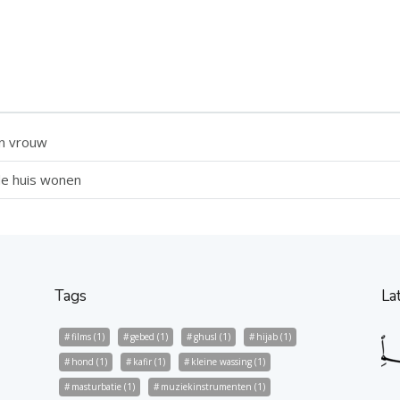
en vrouw
de huis wonen
Tags
La
films
(1)
gebed
(1)
ghusl
(1)
hijab
(1)
hond
(1)
kafir
(1)
kleine wassing
(1)
masturbatie
(1)
muziekinstrumenten
(1)