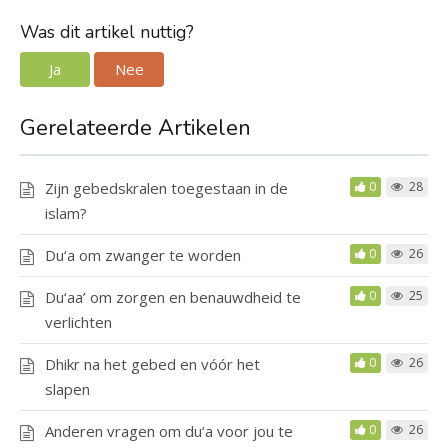
Was dit artikel nuttig?
Ja
Nee
Gerelateerde Artikelen
Zijn gebedskralen toegestaan in de
0
28
islam?
Du‘a om zwanger te worden
0
26
Du‘aa’ om zorgen en benauwdheid te
0
25
verlichten
Dhikr na het gebed en vóór het
0
26
slapen
Anderen vragen om du‘a voor jou te
0
26