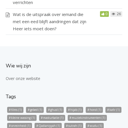
verrichten
Wat is de uitspraak over iemand die
0
26
met een eed blijft aandringen dat zijn
Heer iets moet doen?
Wie wij zijn
Over onze website
Tags
films
(1)
gebed
(1)
ghusl
(1)
hijab
(1)
hond
(1)
kafir
(1)
kleine wassing
(1)
masturbatie
(1)
muziekinstrumenten
(1)
onreinheid
(1)
Qadianiyyah
(1)
sutrah
(1)
wudu
(1)