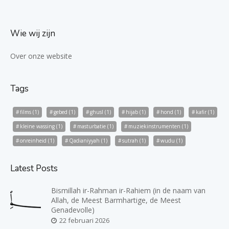
Wie wij zijn
Over onze website
Tags
films
(1)
gebed
(1)
ghusl
(1)
hijab
(1)
hond
(1)
kafir
(1)
kleine wassing
(1)
masturbatie
(1)
muziekinstrumenten
(1)
onreinheid
(1)
Qadianiyyah
(1)
sutrah
(1)
wudu
(1)
Latest Posts
Bismillah ir-Rahman ir-Rahiem (in de naam van
Allah, de Meest Barmhartige, de Meest
Genadevolle)
22 februari 2026