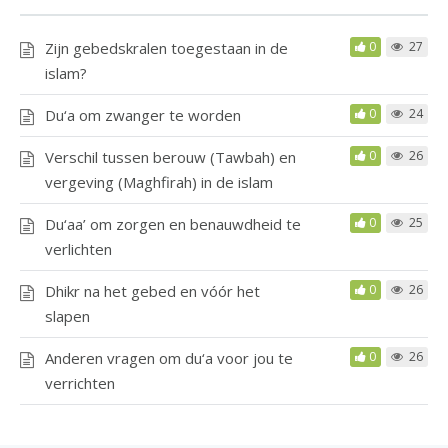
Zijn gebedskralen toegestaan in de
0
27
islam?
Du‘a om zwanger te worden
0
24
Verschil tussen berouw (Tawbah) en
0
26
vergeving (Maghfirah) in de islam
Du‘aa’ om zorgen en benauwdheid te
0
25
verlichten
Dhikr na het gebed en vóór het
0
26
slapen
Anderen vragen om du‘a voor jou te
0
26
verrichten