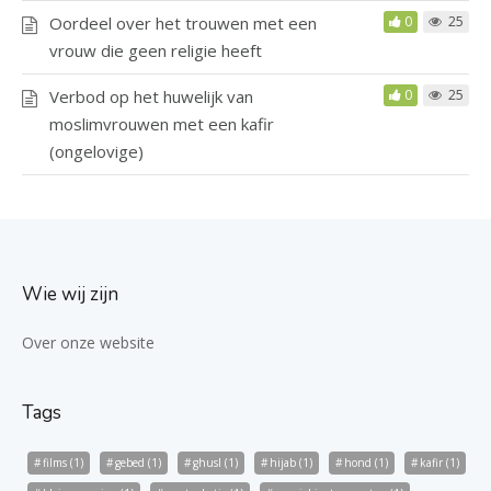
Oordeel over het trouwen met een
0
25
vrouw die geen religie heeft
Verbod op het huwelijk van
0
25
moslimvrouwen met een kafir
(ongelovige)
Wie wij zijn
Over onze website
Tags
films
(1)
gebed
(1)
ghusl
(1)
hijab
(1)
hond
(1)
kafir
(1)