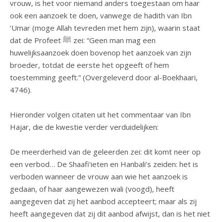
vrouw, is het voor niemand anders toegestaan om haar
ook een aanzoek te doen, vanwege de hadith van Ibn
‘Umar (moge Allah tevreden met hem zijn), waarin staat
dat de Profeet ﷺ zei: “Geen man mag een
huwelijksaanzoek doen bovenop het aanzoek van zijn
broeder, totdat de eerste het opgeeft of hem
toestemming geeft.” (Overgeleverd door al-Boekhaari,
4746).
Hieronder volgen citaten uit het commentaar van Ibn
Hajar, die de kwestie verder verduidelijken:
De meerderheid van de geleerden zei: dit komt neer op
een verbod… De Shaafi‘ieten en Hanbali’s zeiden: het is
verboden wanneer de vrouw aan wie het aanzoek is
gedaan, of haar aangewezen wali (voogd), heeft
aangegeven dat zij het aanbod accepteert; maar als zij
heeft aangegeven dat zij dit aanbod afwijst, dan is het niet