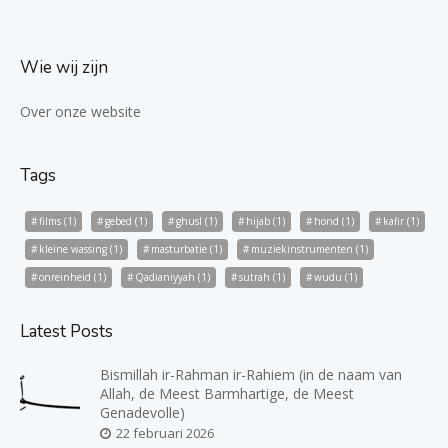
Wie wij zijn
Over onze website
Tags
films
(1)
gebed
(1)
ghusl
(1)
hijab
(1)
hond
(1)
kafir
(1)
kleine wassing
(1)
masturbatie
(1)
muziekinstrumenten
(1)
onreinheid
(1)
Qadianiyyah
(1)
sutrah
(1)
wudu
(1)
Latest Posts
Bismillah ir-Rahman ir-Rahiem (in de naam van
Allah, de Meest Barmhartige, de Meest
Genadevolle)
22 februari 2026