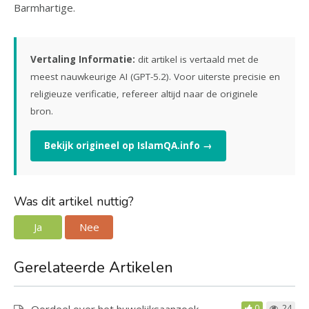
Barmhartige.
Vertaling Informatie:
dit artikel is vertaald met de
meest nauwkeurige AI (GPT-5.2). Voor uiterste precisie en
religieuze verificatie, refereer altijd naar de originele
bron.
Bekijk origineel op IslamQA.info →
Was dit artikel nuttig?
Ja
Nee
Gerelateerde Artikelen
Oordeel over het huwelijksaanzoek
0
24