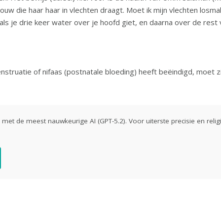
rouw die haar haar in vlechten draagt. Moet ik mijn vlechten los
is voldoende als je drie keer water over je hoofd giet, en daarna over de re
struatie of nifaas (postnatale bloeding) heeft beëindigd, moet z
ld met de meest nauwkeurige AI (GPT-5.2). Voor uiterste precisie en religi