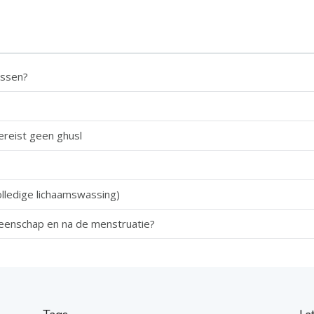
assen?
ereist geen ghusl
olledige lichaamswassing)
meenschap en na de menstruatie?