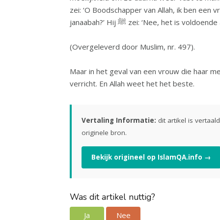
zei: ‘O Boodschapper van Allah, ik ben een v
janaabah?’ Hij ﷺ zei: ‘Nee, het 
(Overgeleverd door Muslim, nr. 497).
Maar in het geval van een vrouw die haar men
verricht. En Allah weet het het beste.
Vertaling Informatie:
dit artikel is vertaa
originele bron.
Bekijk origineel op IslamQA.info →
Was dit artikel nuttig?
Ja
Nee