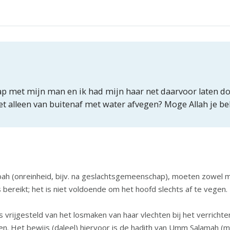
met mijn man en ik had mijn haar net daarvoor laten doen
het alleen van buitenaf met water afvegen? Moge Allah je b
ah (onreinheid, bijv. na geslachtsgemeenschap), moeten zowel
bereikt; het is niet voldoende om het hoofd slechts af te vegen.
 is vrijgesteld van het losmaken van haar vlechten bij het verric
. Het bewijs (daleel) hiervoor is de hadith van Umm Salamah (mog