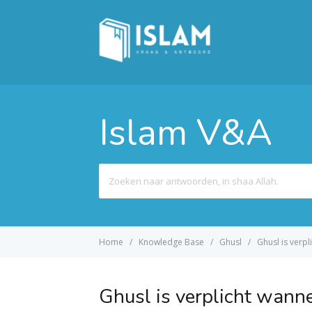
Islam V&A
Search
For
Home
Knowledge Base
Ghusl
Ghusl is verp
Ghusl is verplicht wanne