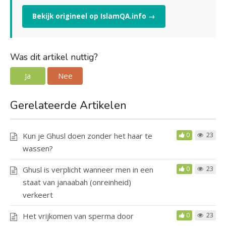
Bekijk origineel op IslamQA.info →
Was dit artikel nuttig?
Ja
Nee
Gerelateerde Artikelen
Kun je Ghusl doen zonder het haar te
0
23
wassen?
Ghusl is verplicht wanneer men in een
0
23
staat van janaabah (onreinheid)
verkeert
Het vrijkomen van sperma door
0
23