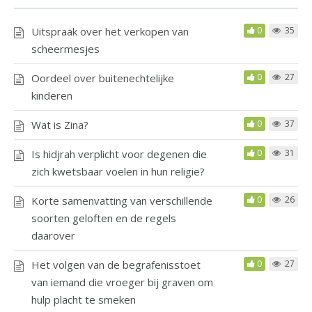
Uitspraak over het verkopen van
0
35
scheermesjes
Oordeel over buitenechtelijke
0
27
kinderen
Wat is Zina?
0
37
Is hidjrah verplicht voor degenen die
0
31
zich kwetsbaar voelen in hun religie?
Korte samenvatting van verschillende
0
26
soorten geloften en de regels
daarover
Het volgen van de begrafenisstoet
0
27
van iemand die vroeger bij graven om
hulp placht te smeken