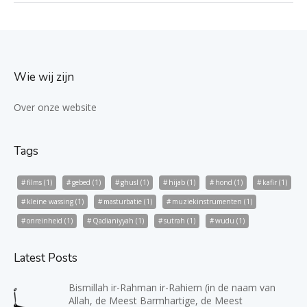
Wie wij zijn
Over onze website
Tags
films
(1)
gebed
(1)
ghusl
(1)
hijab
(1)
hond
(1)
kafir
(1)
kleine wassing
(1)
masturbatie
(1)
muziekinstrumenten
(1)
onreinheid
(1)
Qadianiyyah
(1)
sutrah
(1)
wudu
(1)
Latest Posts
Bismillah ir-Rahman ir-Rahiem (in de naam van
Allah, de Meest Barmhartige, de Meest