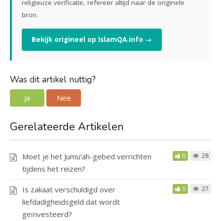
religieuze verificatie, refereer altijd naar de originele
bron.
Bekijk origineel op IslamQA.info →
Was dit artikel nuttig?
Ja
Nee
Gerelateerde Artikelen
Moet je het Jumu‘ah-gebed verrichten
0
28
tijdens het reizen?
Is zakaat verschuldigd over
0
27
liefdadigheidsgeld dat wordt
geïnvesteerd?