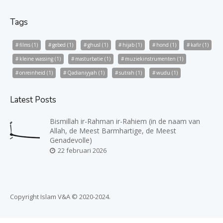
Tags
films
(1)
gebed
(1)
ghusl
(1)
hijab
(1)
hond
(1)
kafir
(1)
kleine wassing
(1)
masturbatie
(1)
muziekinstrumenten
(1)
onreinheid
(1)
Qadianiyyah
(1)
sutrah
(1)
wudu
(1)
Latest Posts
Bismillah ir-Rahman ir-Rahiem (in de naam van
Allah, de Meest Barmhartige, de Meest
Genadevolle)
22 februari 2026
Copyright Islam V&A © 2020-2024.