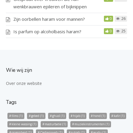
wenkbrauwen epileren of bijknippen
Zijn oorbellen haram voor mannen?
0
26
Is parfum op alcoholbasis haram?
0
25
Wie wij zijn
Over onze website
Tags
films
(1)
gebed
(1)
ghusl
(1)
hijab
(1)
hond
(1)
kafir
(1)
kleine wassing
(1)
masturbatie
(1)
muziekinstrumenten
(1)
onreinheid
(1)
Qadianiyyah
(1)
sutrah
(1)
wudu
(1)