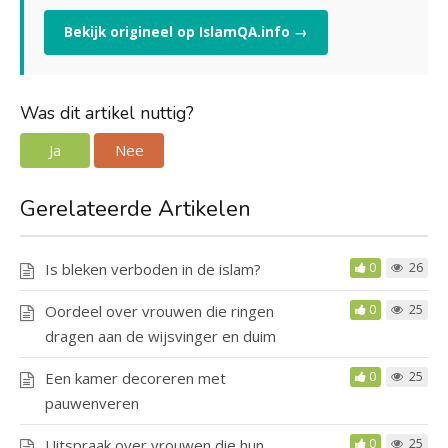
Bekijk origineel op IslamQA.info →
Was dit artikel nuttig?
Ja
Nee
Gerelateerde Artikelen
Is bleken verboden in de islam?
0
26
Oordeel over vrouwen die ringen
0
25
dragen aan de wijsvinger en duim
Een kamer decoreren met
0
25
pauwenveren
Uitspraak over vrouwen die hun
0
25