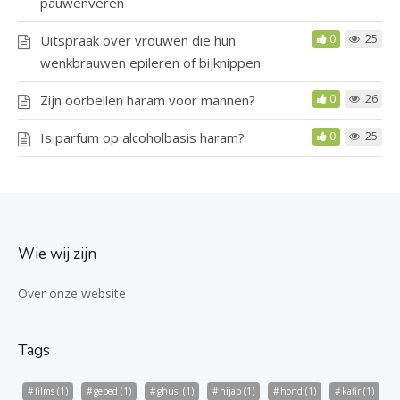
pauwenveren
Uitspraak over vrouwen die hun
0
25
wenkbrauwen epileren of bijknippen
Zijn oorbellen haram voor mannen?
0
26
Is parfum op alcoholbasis haram?
0
25
Wie wij zijn
Over onze website
Tags
films
(1)
gebed
(1)
ghusl
(1)
hijab
(1)
hond
(1)
kafir
(1)