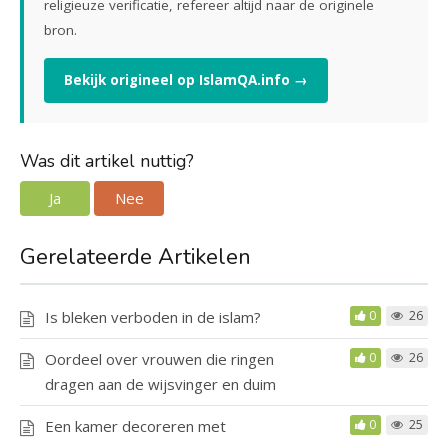
religieuze verificatie, refereer altijd naar de originele
bron.
Bekijk origineel op IslamQA.info →
Was dit artikel nuttig?
Ja
Nee
Gerelateerde Artikelen
Is bleken verboden in de islam?
0
26
Oordeel over vrouwen die ringen
0
26
dragen aan de wijsvinger en duim
Een kamer decoreren met
0
25