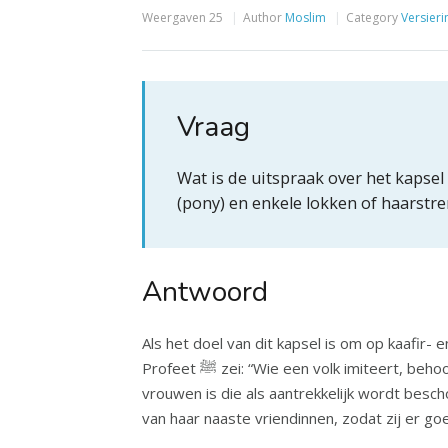
Weergaven
25
Author
Moslim
Category
Versier
Vraag
Wat is de uitspraak over het kaps
(pony) en enkele lokken of haarstr
Antwoord
Als het doel van dit kapsel is om op kaafir- 
Profeet ﷺ zei: “Wie een volk imiteert, behoort tot hen.” Als het doel niet is om de niet-moslims te imiteren, en het slechts een moderne trend onder
vrouwen is die als aantrekkelijk wordt besch
van haar naaste vriendinnen, zodat zij er goe