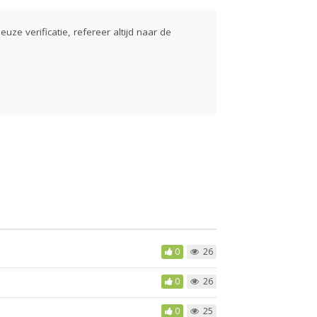
euze verificatie, refereer altijd naar de
0
26
0
26
0
25