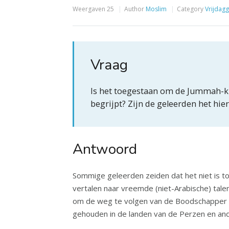
Weergaven
25
Author
Moslim
Category
Vrijdag
Vraag
Is het toegestaan om de Jummah-k
begrijpt? Zijn de geleerden het hie
Antwoord
Sommige geleerden zeiden dat het niet is t
vertalen naar vreemde (niet-Arabische) tal
om de weg te volgen van de Boodschapper ﷺ en zijn metgezellen (moge Allah tevreden met hen zijn), namelijk dat de khutbah in het Arabisch werd
gehouden in de landen van de Perzen en an