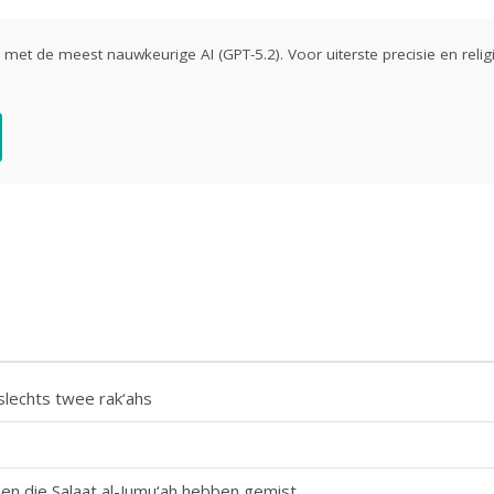
ld met de meest nauwkeurige AI (GPT-5.2). Voor uiterste precisie en religi
slechts twee rak‘ahs
n die Salaat al-Jumu‘ah hebben gemist