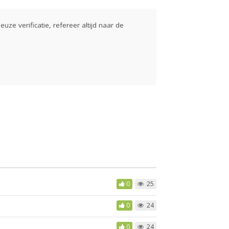
euze verificatie, refereer altijd naar de
0
25
0
24
0
24