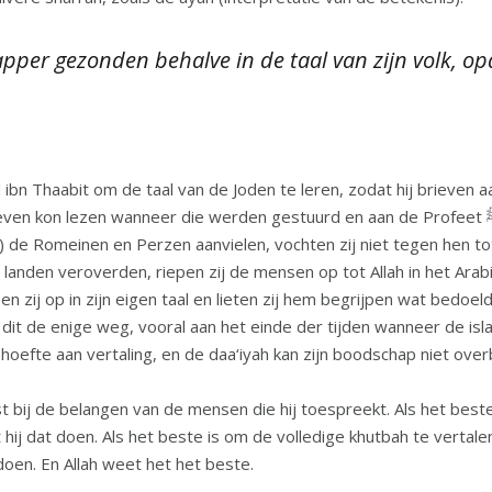
per gezonden behalve in de taal van zijn volk, opd
anneer die werden gestuurd en aan de Profeet ﷺ kon uitleggen wat zij zeiden. En toen de
 de Romeinen en Perzen aanvielen, vochten zij niet tegen hen tot
landen veroverden, riepen zij de mensen op tot Allah in het Ara
n zij op in zijn eigen taal en lieten zij hem begrijpen wat bedoeld
 dit de enige weg, vooral aan het einde der tijden wanneer de is
behoefte aan vertaling, en de daa‘iyah kan zijn boodschap niet ove
 bij de belangen van de mensen die hij toespreekt. Als het best
 hij dat doen. Als het beste is om de volledige khutbah te vertale
doen. En Allah weet het het beste.