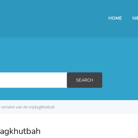
HOME
N
SEARCH
 vertalen van de vrijdagkhutbah
jdagkhutbah