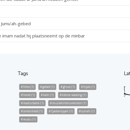
t Jumu’ah-gebed
 imam nadat hij plaatsneemt op de minbar
Tags
La
films
(1)
gebed
(1)
ghusl
(1)
hijab
(1)
hond
(1)
kafir
(1)
kleine wassing
(1)
masturbatie
(1)
muziekinstrumenten
(1)
onreinheid
(1)
Qadianiyyah
(1)
sutrah
(1)
wudu
(1)