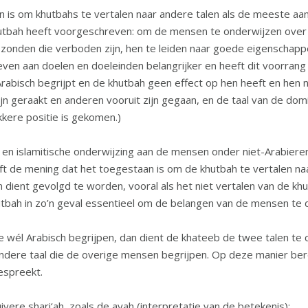
n is om khutbahs te vertalen naar andere talen als de meeste 
tbah heeft voorgeschreven: om de mensen te onderwijzen over d
 zonden die verboden zijn, hen te leiden naar goede eigenschap
even aan doelen en doeleinden belangrijker en heeft dit voorran
abisch begrijpt en de khutbah geen effect op hen heeft en hen ni
ijn geraakt en anderen vooruit zijn gegaan, en de taal van de d
kere positie is gekomen.)
 en islamitische onderwijzing aan de mensen onder niet-Arabiere
ft de mening dat het toegestaan is om de khutbah te vertalen naa
ient gevolgd te worden, vooral als het niet vertalen van de khutb
utbah in zo’n geval essentieel om de belangen van de mensen te 
e wél Arabisch begrijpen, dan dient de khateeb de twee talen te 
ndere taal die de overige mensen begrijpen. Op deze manier bere
oespreekt.
uivere shari‘ah, zoals de ayah (interpretatie van de betekenis):