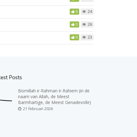
0
24
0
26
0
23
test Posts
Bismillah ir-Rahman ir-Rahiem (in de
naam van Allah, de Meest
Barmhartige, de Meest Genadevolle)
21 februari 2026