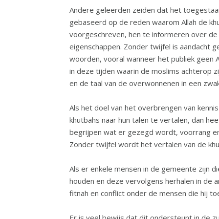
Andere geleerden zeiden dat het toegestaa
gebaseerd op de reden waarom Allah de khu
voorgeschreven, hen te informeren over de
eigenschappen. Zonder twijfel is aandacht g
woorden, vooral wanneer het publiek geen Ar
in deze tijden waarin de moslims achterop z
en de taal van de overwonnenen in een zwak
Als het doel van het overbrengen van kennis
khutbahs naar hun talen te vertalen, dan hee
begrijpen wat er gezegd wordt, voorrang en d
Zonder twijfel wordt het vertalen van de kh
Als er enkele mensen in de gemeente zijn di
houden en deze vervolgens herhalen in de a
fitnah en conflict onder de mensen die hij t
Er is veel bewijs dat dit ondersteunt in de z