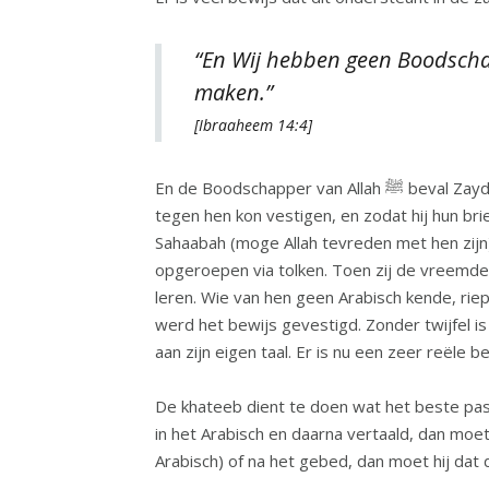
“En Wij hebben geen Boodschap
maken.”
[Ibraaheem 14:4]
En de Boodschapper van Allah ﷺ beval Zayd ibn Thaabit om de taal van de Joden te leren, zodat hij brieven aan hen kon sturen in hun taal en het bewijs
tegen hen kon vestigen, en zodat hij hun brieven kon lezen w
Sahaabah (moge Allah tevreden met hen zijn)
opgeroepen via tolken. Toen zij de vreemde 
leren. Wie van hen geen Arabisch kende, riepe
werd het bewijs gevestigd. Zonder twijfel is
aan zijn eigen taal. Er is nu een zeer reële 
De khateeb dient te doen wat het beste past
in het Arabisch en daarna vertaald, dan moet
Arabisch) of na het gebed, dan moet hij dat 