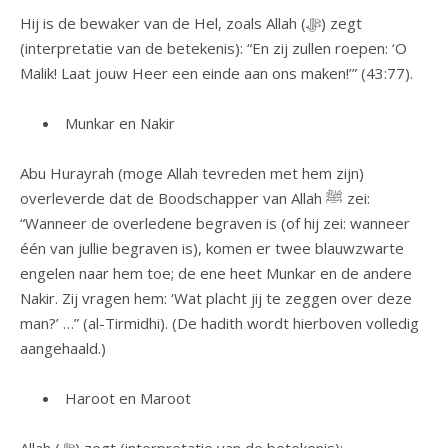
Hij is de bewaker van de Hel, zoals Allah (ﷻ) zegt
(interpretatie van de betekenis): “En zij zullen roepen: ‘O
Malik! Laat jouw Heer een einde aan ons maken!’” (43:77).
Munkar en Nakir
Abu Hurayrah (moge Allah tevreden met hem zijn)
overleverde dat de Boodschapper van Allah ﷺ zei:
“Wanneer de overledene begraven is (of hij zei: wanneer
één van jullie begraven is), komen er twee blauwzwarte
engelen naar hem toe; de ene heet Munkar en de andere
Nakir. Zij vragen hem: ‘Wat placht jij te zeggen over deze
man?’ …” (al-Tirmidhi). (De hadith wordt hierboven volledig
aangehaald.)
Haroot en Maroot