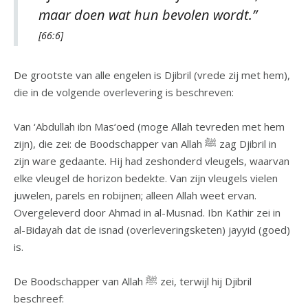
maar doen wat hun bevolen wordt.”
[66:6]
De grootste van alle engelen is Djibril (vrede zij met hem),
die in de volgende overlevering is beschreven:
Van ‘Abdullah ibn Mas‘oed (moge Allah tevreden met hem
zijn), die zei: de Boodschapper van Allah ﷺ zag Djibril in
zijn ware gedaante. Hij had zeshonderd vleugels, waarvan
elke vleugel de horizon bedekte. Van zijn vleugels vielen
juwelen, parels en robijnen; alleen Allah weet ervan.
Overgeleverd door Ahmad in al-Musnad. Ibn Kathir zei in
al-Bidayah dat de isnad (overleveringsketen) jayyid (goed)
is.
De Boodschapper van Allah ﷺ zei, terwijl hij Djibril
beschreef: