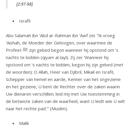
[2:97-98]
Israfil
Abu Salamah ibn ‘Abd ar-Rahman ibn ‘Awf zei: “Ik vroeg
‘Aishah, de Moeder der Gelovigen, over waarmee de
Profeet ﷺ zijn gebed begon wanneer hij opstond om ’s
nachts te bidden (qiyam al-layl). Zij zei: ‘Wanneer hij
opstond om ’s nachts te bidden, begon hij zijn gebed (met
de woorden): O Allah, Heer van Djibril, Mikail en Israfil,
Schepper van hemel en aarde, Kenner van het ongeziene
en het geziene, U bent de Rechter over de zaken waarin
Uw dienaren verschillen; leid mij met Uw toestemming in
de betwiste zaken van de waarheid, want U leidt wie U wilt
naar het rechte pad.’” (Muslim).
Malik