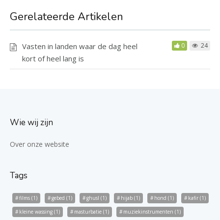
Gerelateerde Artikelen
Vasten in landen waar de dag heel
0
24
kort of heel lang is
Wie wij zijn
Over onze website
Tags
films
(1)
gebed
(1)
ghusl
(1)
hijab
(1)
hond
(1)
kafir
(1)
kleine wassing
(1)
masturbatie
(1)
muziekinstrumenten
(1)