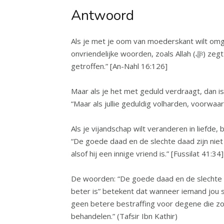
Antwoord
Als je met je oom van moederskant wilt omga
onvriendelijke woorden, zoals Allah (ﷻ) zegt (interpretatie van de betekenis): “En als jullie straffen, straf dan met het gelijke van dat waarmee jullie zijn
getroffen.” [An-Nahl 16:126]
Maar als je het met geduld verdraagt, dan is dat beter voor jou, zoals Allah (ﷻ) aan het
“Maar als jullie geduldig volharden, voorwaa
Als je vijandschap wilt veranderen in liefde, behandel hem dan
“De goede daad en de slechte daad zijn niet
alsof hij een innige vriend is.” [Fussilat 41:34]
De woorden: “De goede daad en de slechte da
beter is” betekent dat wanneer iemand jou s
geen betere bestraffing voor degene die zon
behandelen.” (Tafsir Ibn Kathir)