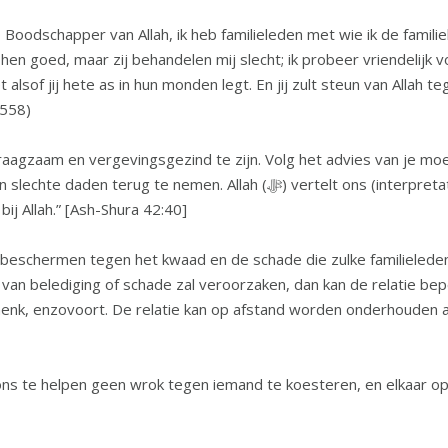
en goed, maar zij behandelen mij slecht; ik probeer vriendelijk voo
2558)
aagzaam en vergevingsgezind te zijn. Volg het advies van je moede
 (ﷻ) vertelt ons (interpretatie van de betekenis): “En wie vergeeft en
bij Allah.” [Ash-Shura 42:40]
elf beschermen tegen het kwaad en de schade die zulke familieled
van belediging of schade zal veroorzaken, dan kan de relatie be
enk, enzovoort. De relatie kan op afstand worden onderhouden als