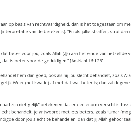
an op basis van rechtvaardigheid, dan is het toegestaan om met 
 einde van hetzelfde vers zegt (interpretatie van de betekenis):
r, dat is beter voor de geduldigen.” [An-Nahl 16:126]
 goed, ook als hij jou slecht behandelt, zoals Allah (ﷻ) zegt (interpretatie van de beteken
 gelijk. Weer (het kwade) af met dat wat beter is; dan zal degen
ad zijn niet gelijk” betekenen dat er een enorm verschil is tus
lecht behandelt, je antwoordt met iets beters, zoals ‘Umar (moge 
digde door jou slecht te behandelen, dan dat jij Allah gehoorzaa