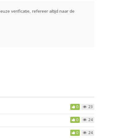
euze verificatie, refereer altijd naar de
0
23
0
24
0
24