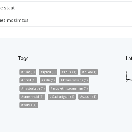
je staat
iet-moslimzus
Tags
La
films
(1)
gebed
(1)
ghusl
(1)
hijab
(1)
hond
(1)
kafir
(1)
kleine wassing
(1)
masturbatie
(1)
muziekinstrumenten
(1)
onreinheid
(1)
Qadianiyyah
(1)
sutrah
(1)
wudu
(1)