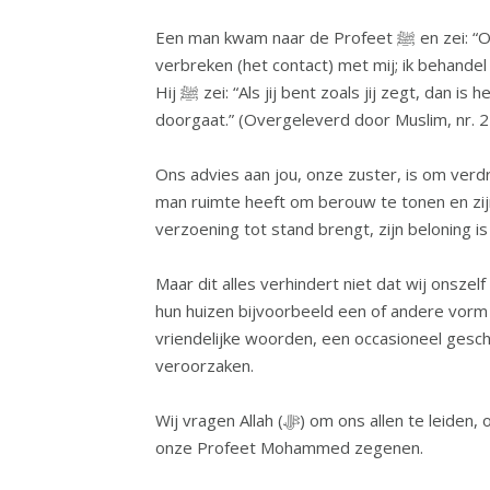
Een man kwam naar de Profeet ﷺ en zei: “O Boodschapper van Allah, ik heb familieleden met wie ik de familiebanden probeer te onderhouden, maar zij
verbreken (het contact) met mij; ik behandel h
Hij ﷺ zei: “Als jij bent zoals jij zegt, dan is het alsof jij hete as in hun monden legt. En jij zult steun van Allah tegen hen blijven krijgen zolang jij daarmee
doorgaat.” (Overgeleverd door Muslim, nr. 
Ons advies aan jou, onze zuster, is om verdr
man ruimte heeft om berouw te tonen en zijn slechte daden terug te nemen. Allah
verzoening tot stand brengt, zijn beloning is 
Maar dit alles verhindert niet dat wij onsz
hun huizen bijvoorbeeld een of andere vorm 
vriendelijke woorden, een occasioneel gesch
veroorzaken.
Wij vragen Allah (ﷻ) om ons allen te leiden, ons te helpen geen wrok tegen iemand te koesteren, en elkaar op de juiste manier te behandelen. Moge Allah
onze Profeet Mohammed zegenen.