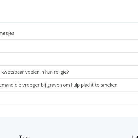
rmesjes
h kwetsbaar voelen in hun religie?
emand die vroeger bij graven om hulp placht te smeken
Tags
La