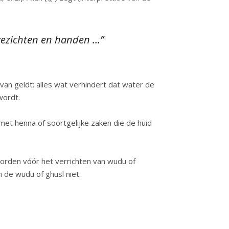
e gezichten en handen …”
an geldt: alles wat verhindert dat water de
wordt.
 met henna of soortgelijke zaken die de huid
worden vóór het verrichten van wudu of
 de wudu of ghusl niet.