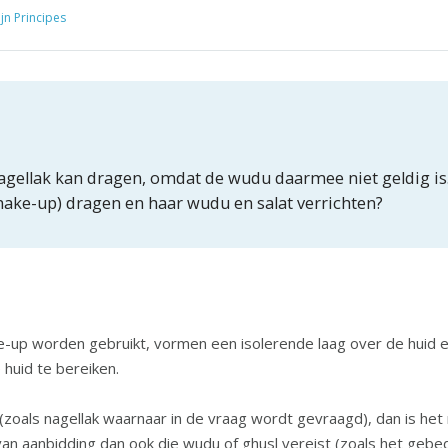
ijn Principes
agellak kan dragen, omdat de wudu daarmee niet geldig is. 
make-up) dragen en haar wudu en salat verrichten?
up worden gebruikt, vormen een isolerende laag over de huid en
 huid te bereiken.
 (zoals nagellak waarnaar in de vraag wordt gevraagd), dan is he
ng dan ook die wudu of ghusl vereist (zoals het gebed, enz.). Allah (ﷻ) zegt (int