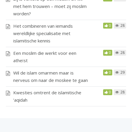
met hem trouwen – moet zij moslim
worden?
Het combineren van iemands
0
28
wereldlijke specialisatie met
islamitische kennis
Een moslim die werkt voor een
0
28
atheïst
Wil de islam omarmen maar is
0
29
nerveus om naar de moskee te gaan
Kwesties omtrent de islamitische
0
28
‘aqidah