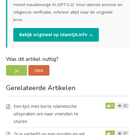
meest nauwkeurige AI (GPT-5.2). Voor uiterste precisie en
religieuze verificatie, refereer altijd naar de originele
bron.
Bekijk origineel op IslamQA.info →
Was dit artikel nuttig?
Ja
Nee
Gerelateerde Artikelen
Een lijst met korte islamitische
0
32
uitspraken om naar vrienden te
sturen
Zij is verliefd op een moslim en wil
1
37