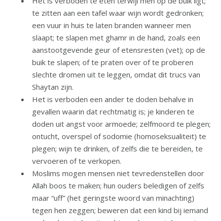
Het is verboden te eten terwijl men op de buik ligt;
te zitten aan een tafel waar wijn wordt gedronken;
een vuur in huis te laten branden wanneer men
slaapt; te slapen met ghamr in de hand, zoals een
aanstootgevende geur of etensresten (vet); op de
buik te slapen; of te praten over of te proberen
slechte dromen uit te leggen, omdat dit trucs van
Shaytan zijn.
Het is verboden een ander te doden behalve in
gevallen waarin dat rechtmatig is; je kinderen te
doden uit angst voor armoede; zelfmoord te plegen;
ontucht, overspel of sodomie (homoseksualiteit) te
plegen; wijn te drinken, of zelfs die te bereiden, te
vervoeren of te verkopen.
Moslims mogen mensen niet tevredenstellen door
Allah boos te maken; hun ouders beledigen of zelfs
maar “uff” (het geringste woord van minachting)
tegen hen zeggen; beweren dat een kind bij iemand