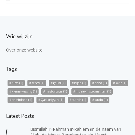
Wie wij zijn
Over onze website
Tags
films
(1)
gebed
(1)
ghusl
(1)
hijab
(1)
hond
(1)
kafir
(1)
kleine wassing
(1)
masturbatie
(1)
muziekinstrumenten
(1)
onreinheid
(1)
Qadianiyyah
(1)
sutrah
(1)
wudu
(1)
Latest Posts
Bismillah ir-Rahman ir-Rahiem (in de naam van
Allah, de Meest Barmhartige, de Meest