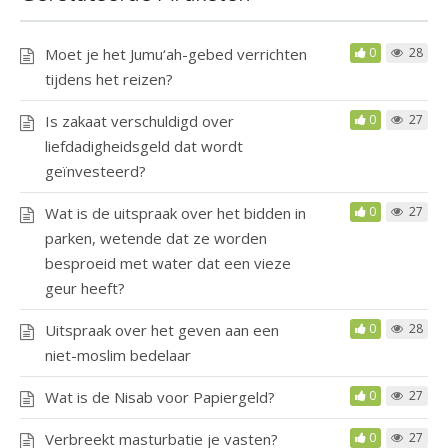
Moet je het Jumu‘ah-gebed verrichten
0
28
tijdens het reizen?
Is zakaat verschuldigd over
0
27
liefdadigheidsgeld dat wordt
geïnvesteerd?
Wat is de uitspraak over het bidden in
0
27
parken, wetende dat ze worden
besproeid met water dat een vieze
geur heeft?
Uitspraak over het geven aan een
0
28
niet-moslim bedelaar
Wat is de Nisab voor Papiergeld?
0
27
Verbreekt masturbatie je vasten?
0
27