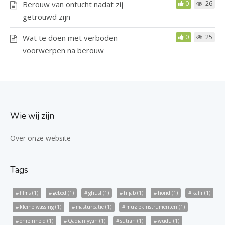
Berouw van ontucht nadat zij
0
26
getrouwd zijn
Wat te doen met verboden
0
25
voorwerpen na berouw
Wie wij zijn
Over onze website
Tags
films
(1)
gebed
(1)
ghusl
(1)
hijab
(1)
hond
(1)
kafir
(1)
kleine wassing
(1)
masturbatie
(1)
muziekinstrumenten
(1)
onreinheid
(1)
Qadianiyyah
(1)
sutrah
(1)
wudu
(1)