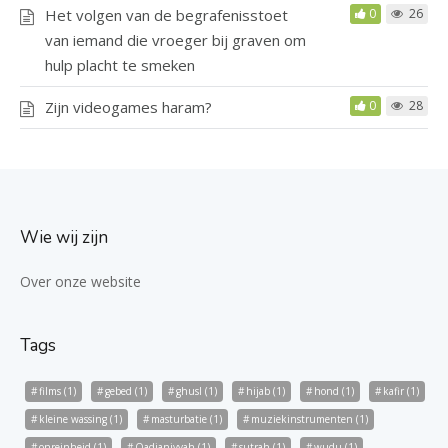
Het volgen van de begrafenisstoet
0
26
van iemand die vroeger bij graven om
hulp placht te smeken
Zijn videogames haram?
0
28
Wie wij zijn
Over onze website
Tags
films
(1)
gebed
(1)
ghusl
(1)
hijab
(1)
hond
(1)
kafir
(1)
kleine wassing
(1)
masturbatie
(1)
muziekinstrumenten
(1)
onreinheid
(1)
Qadianiyyah
(1)
sutrah
(1)
wudu
(1)