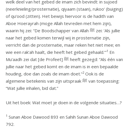
welk deel van het gebed de imam zich bevindt: in sujoed
(neerknieling/prosternatie), qiyaam (staan), rukoo‘ (buiging)
of qu‘ood (zitten). Het bewijs hiervoor is de hadith van
Aboe Hoerayrah (moge Allah tevreden met hem zijn),
waarin hij zei: “De Boodschapper van Allah ﷺ zei: ‘Als jullie
naar het gebed komen terwijl wij in prosternatie zijn,
verricht dan de prosternatie, maar reken het niet mee; en
1
wie een rak‘ah haalt, die heeft het gebed gehaald.’”
En
Mu‘aadh zei dat [de Profeet] ﷺ heeft gezegd: “Als één van
jullie naar het gebed komt en de imam is in een bepaalde
2
houding, doe dan zoals de imam doet.”
Ook is de
algemene betekenis van zijn uitspraak ﷺ van toepassing:
“Wat jullie inhalen, bid dat.”
Uit het boek: Wat moet je doen in de volgende situaties…?
1
Sunan Aboe Dawood 893 en Sahih Sunan Aboe Dawood
792.