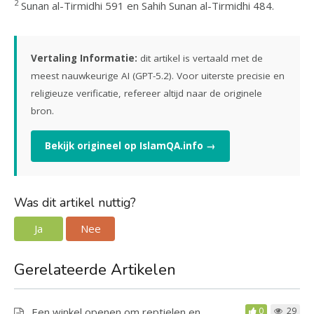
2
Sunan al-Tirmidhi 591 en Sahih Sunan al-Tirmidhi 484.
Vertaling Informatie:
dit artikel is vertaald met de
meest nauwkeurige AI (GPT-5.2). Voor uiterste precisie en
religieuze verificatie, refereer altijd naar de originele
bron.
Bekijk origineel op IslamQA.info →
Was dit artikel nuttig?
Ja
Nee
Gerelateerde Artikelen
Een winkel openen om reptielen en
0
29