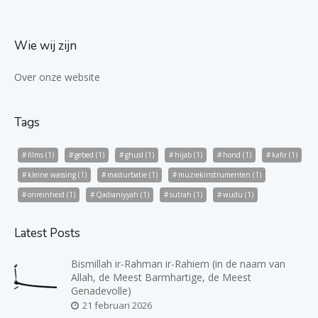
Wie wij zijn
Over onze website
Tags
films
(1)
gebed
(1)
ghusl
(1)
hijab
(1)
hond
(1)
kafir
(1)
kleine wassing
(1)
masturbatie
(1)
muziekinstrumenten
(1)
onreinheid
(1)
Qadianiyyah
(1)
sutrah
(1)
wudu
(1)
Latest Posts
Bismillah ir-Rahman ir-Rahiem (in de naam van
Allah, de Meest Barmhartige, de Meest
Genadevolle)
21 februari 2026