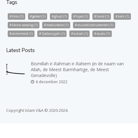
Tags
films
(1)
gebed
(1)
ghusl
(1)
hijab
(1)
hond
(1)
kafir
(1)
kleine wassing
(1)
masturbatie
(1)
muziekinstrumenten
(1)
onreinheid
(1)
Qadianiyyah
(1)
sutrah
(1)
wudu
(1)
Latest Posts
Bismillah ir-Rahman ir-Rahiem (in de naam van
Allah, de Meest Barmhartige, de Meest
Genadevolle)
6 december 2022
Copyright Islam V&A © 2020-2024.