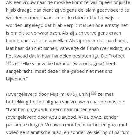
Als een vrouw naar de moskee komt terwijl zij een onjuiste
hijab draagt, dan dient zij volgens de islam geadviseerd te
worden en moet haar – met de daleel of het bewijs –
worden uitgelegd dat hijab verplicht is, en hoe ernstig het
is om dit te verwaarlozen. Als zij zich vervolgens eraan
houdt, dan is alle lof aan Allah. Als zij zich er niet aan houdt,
laat haar dan niet binnen, vanwege de fitnah (verleiding) en
het kwaad dat in haar handelen besloten ligt. De Profeet
ﷺ zei: “Elke vrouw die bukhoor (wierook, geur) heeft
aangebracht, moet deze ‘Isha-gebed niet met ons
bijwonen.”
(Overgeleverd door Muslim, 675). En hij ﷺ zei met
betrekking tot het uitgaan van vrouwen naar de moskee:
“Laat hen ongeparfumeerd naar buiten gaan”
(overgeleverd door Abu Dawood, 478), d.w.z. zonder
parfum te dragen. Vrouwen moeten naar buiten gaan met
volledige islamitische hijab, en zonder versiering of parfum.