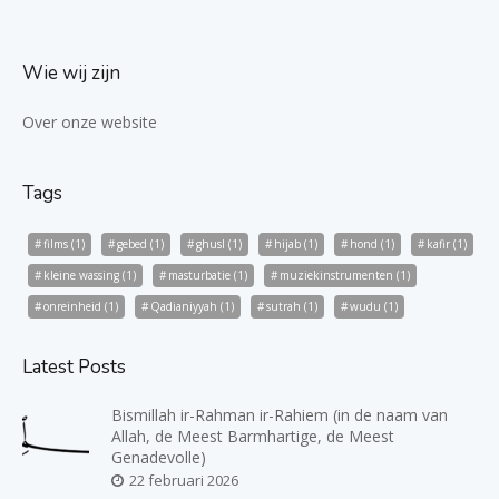
Wie wij zijn
Over onze website
Tags
films
(1)
gebed
(1)
ghusl
(1)
hijab
(1)
hond
(1)
kafir
(1)
kleine wassing
(1)
masturbatie
(1)
muziekinstrumenten
(1)
onreinheid
(1)
Qadianiyyah
(1)
sutrah
(1)
wudu
(1)
Latest Posts
Bismillah ir-Rahman ir-Rahiem (in de naam van
Allah, de Meest Barmhartige, de Meest
Genadevolle)
22 februari 2026