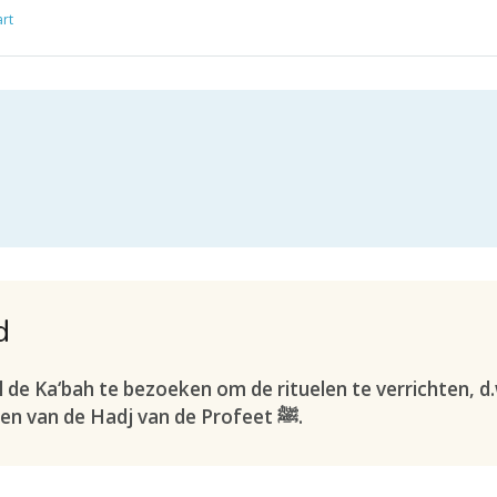
rt
d
 de Ka‘bah te bezoeken om de rituelen te verrichten, d
die zijn overgeleverd in de verslagen van de Hadj van de Profeet ﷺ.