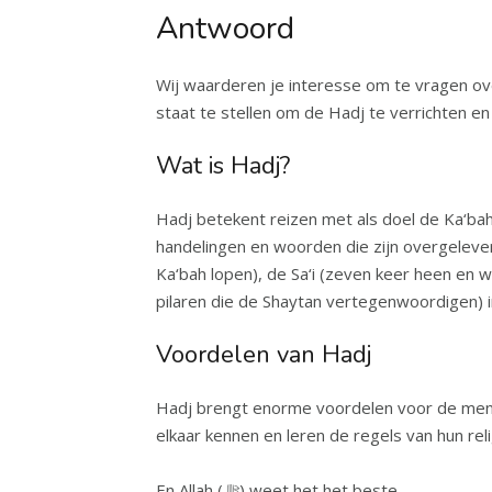
Antwoord
Wij waarderen je interesse om te vragen over de
staat te stellen om de Hadj te verrichten en a
Wat is Hadj?
Hadj betekent reizen met als doel de Ka‘bah te bezoeken, het Heilige Huis va
handelingen en woorden die zijn overgeleverd in de verslagen van de Ha
Ka‘bah lopen), de Sa‘i (zeven keer heen en 
pilaren die de Shaytan vertegenwoordigen) i
Voordelen van Hadj
Hadj brengt enorme voordelen voor de mensen, omdat zij de Eenheid (Tawhi
elkaar kennen en leren de regels van hun rel
En Allah (ﷻ) weet het het beste.