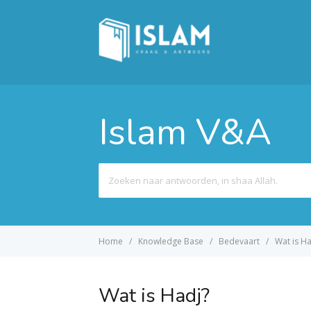
Islam V&A
Search
For
Home
Knowledge Base
Bedevaart
Wat is Ha
Wat is Hadj?