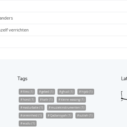
 anders
zelf verrichten
Tags
La
films
(1)
gebed
(1)
ghusl
(1)
hijab
(1)
hond
(1)
kafir
(1)
kleine wassing
(1)
masturbatie
(1)
muziekinstrumenten
(1)
onreinheid
(1)
Qadianiyyah
(1)
sutrah
(1)
wudu
(1)