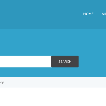
HOME
N
SEARCH
dj?