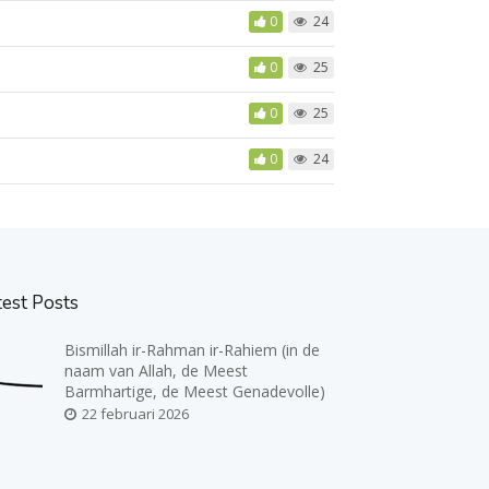
0
24
0
25
0
25
0
24
test Posts
Bismillah ir-Rahman ir-Rahiem (in de
naam van Allah, de Meest
Barmhartige, de Meest Genadevolle)
22 februari 2026