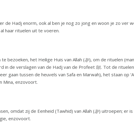
 Hadj enorm, ook al ben je nog zo jong en woon je zo ver weg in Canad
l haar rituelen uit te voeren.
n Allah (ﷻ), om de rituelen (manasik) te verrichten; dat wil zeggen: de
dj van de Profeet ﷺ. Tot de rituelen behoren de Tawaf (zeven keer rondom de
weer gaan tussen de heuvels van Safa en Marwah), het staan op ‘A
n Mina, enzovoort.
d) van Allah (ﷻ) uitroepen; er is vergeving voor de pelgrims; moslims leren
igie, enzovoort.