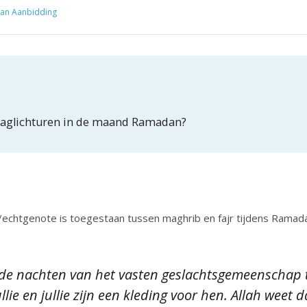
an Aanbidding
t-daglichturen in de maand Ramadan?
is toegestaan tussen maghrib en fajr tijdens Ramadan, omdat Allah (ﷻ) zegt
n de nachten van het vasten geslachtsgemeenschap t
llie en jullie zijn een kleding voor hen. Allah weet da