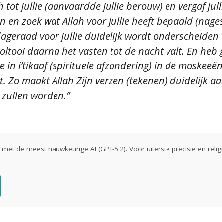
tot jullie (aanvaardde jullie berouw) en vergaf jul
n zoek wat Allah voor jullie heeft bepaald (nagesl
 dageraad voor jullie duidelijk wordt onderscheide
Voltooi daarna het vasten tot de nacht valt. En h
lie in i’tikaaf (spirituele afzondering) in de moskeeën
t. Zo maakt Allah Zijn verzen (tekenen) duidelijk a
zullen worden.”
ld met de meest nauwkeurige AI (GPT-5.2). Voor uiterste precisie en religi