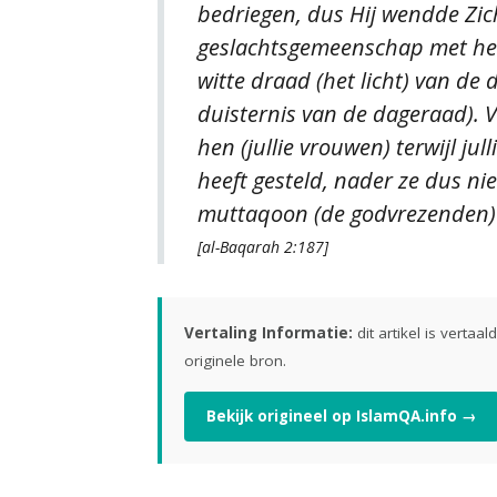
bedriegen, dus Hij wendde Zich 
geslachtsgemeenschap met hen e
witte draad (het licht) van de
duisternis van de dageraad). 
hen (jullie vrouwen) terwijl jul
heeft gesteld, nader ze dus nie
muttaqoon (de godvrezenden) 
[al-Baqarah 2:187]
Vertaling Informatie:
dit artikel is vertaa
originele bron.
Bekijk origineel op IslamQA.info →