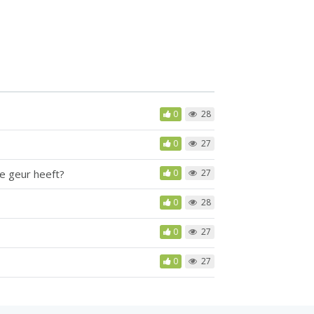
0
28
0
27
e geur heeft?
0
27
0
28
0
27
0
27