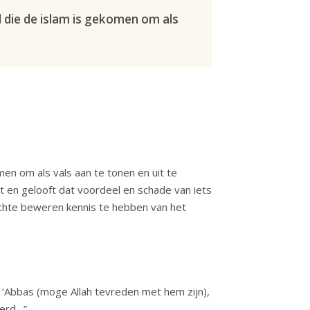
 die de islam is gekomen om als
en om als vals aan te tonen en uit te
t en gelooft dat voordeel en schade van iets
chte beweren kennis te hebben van het
 ‘Abbas (moge Allah tevreden met hem zijn),
geleerd…”