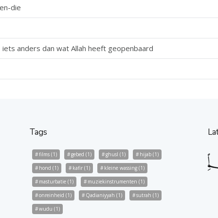
-en-die
 iets anders dan wat Allah heeft geopenbaard
Tags
La
films
(1)
gebed
(1)
ghusl
(1)
hijab
(1)
hond
(1)
kafir
(1)
kleine wassing
(1)
masturbatie
(1)
muziekinstrumenten
(1)
onreinheid
(1)
Qadianiyyah
(1)
sutrah
(1)
wudu
(1)