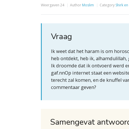
Weergaven
24
Author
Moslim
Category
Shirk en
Vraag
Ik weet dat het haram is om horosco
heb ontdekt, heb ik, alhamdulillah
Ik droomde dat ik ontvoerd werd en
gaf.nnOp internet staat een websit
terecht zal komen, en de knuffel van
commentaar geven?
Samengevat antwoor