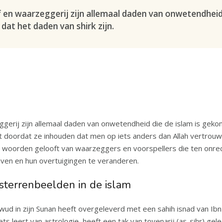
f en waarzeggerij zijn allemaal daden van onwetendheid
 dat het daden van shirk zijn.
ggerij zijn allemaal daden van onwetendheid die de islam is gekom
mt doordat ze inhouden dat men op iets anders dan Allah vertrouw
woorden gelooft van waarzeggers en voorspellers die ten onre
ven en hun overtuigingen te veranderen.
sterrenbeelden in de islam
wud in zijn Sunan heeft overgeleverd met een sahih isnad van Ibn
apper van Allah ﷺ zei: “Wie iets leert van astrologie, heeft een tak van tovenarij (as-sihr) 