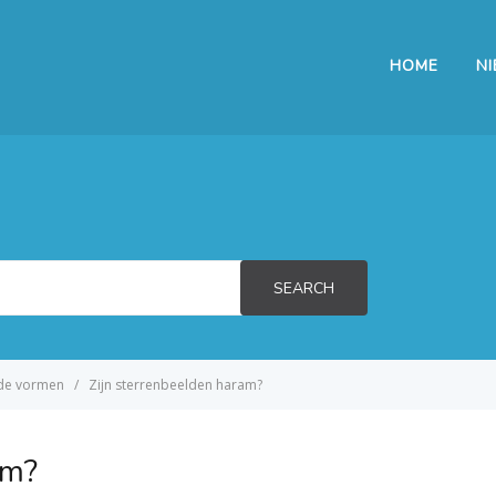
HOME
N
SEARCH
ende vormen
Zijn sterrenbeelden haram?
am?