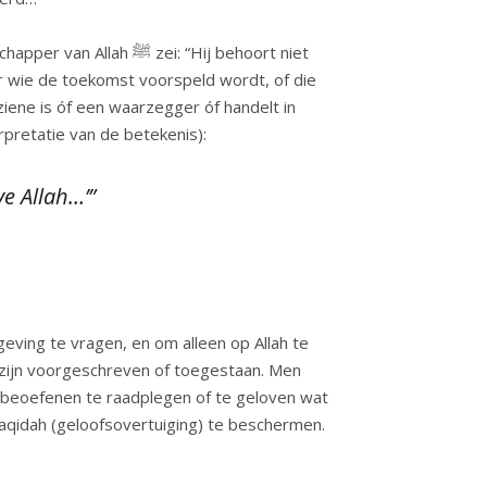
ei: “Hij behoort niet
r wie de toekomst voorspeld wordt, of die
iene is óf een waarzegger óf handelt in
h is de Enige Die kennis heeft van het ongeziene. Allah (ﷻ) zegt (interpretatie van de betekenis):
e Allah…’”
eving te vragen, en om alleen op Allah te
h zijn voorgeschreven of toegestaan. Men
e beoefenen te raadplegen of te geloven wat
 toewijding aan de islam en zijn ‘aqidah (geloofsovertuiging) te beschermen.