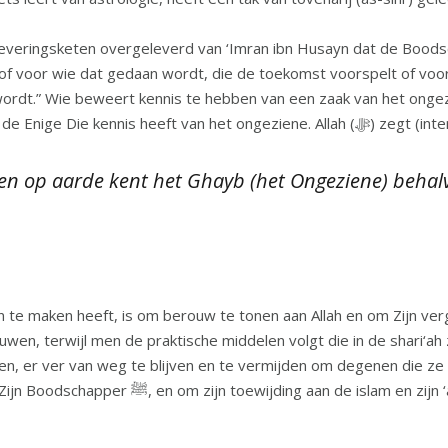
eten overgeleverd van ‘Imran ibn Husayn dat de Boodschapper van Allah ﷺ z
 of voor wie dat gedaan wordt, die de toekomst voorspelt of voo
wordt.” Wie beweert kennis te hebben van een zaak van het ongez
zekere zin als een waarzegger, want Alla
en op aarde kent het Ghayb (het Ongeziene) behalv
 te maken heeft, is om berouw te tonen aan Allah en om Zijn verg
ouwen, terwijl men de praktische middelen volgt die in de shari‘a
ven, er ver van weg te blijven en te vermijden om degenen die z
zij zeggen, uit gehoorzaamheid aan Allah en Zijn Boodschapper ﷺ, en om zijn