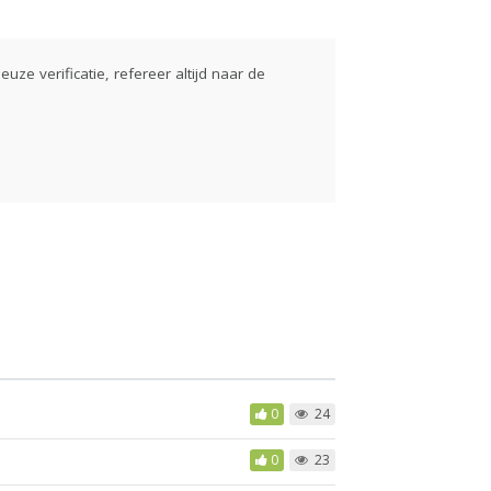
euze verificatie, refereer altijd naar de
0
24
0
23