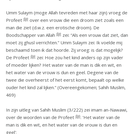
Umm Sulaym (moge Allah tevreden met haar zijn) vroeg de
Profeet ﷺ over een vrouw die een droom ziet zoals een
man die ziet (d.w.z. een erotische droom). De
Boodschapper van Allah ﷺ zei: “Als een vrouw dat ziet, dan
moet zij ghusl verrichten.” Umm Sulaym zei: Ik voelde mij
beschaamd toen ik dat hoorde. Zij vroeg: is dat mogelijk?
De Profeet ﷺ zei: Hoe zou het kind anders op zijn vader
of moeder lijken? Het water van de man is dik en wit, en
het water van de vrouw is dun en geel. Degene van de
twee die overheerst of het eerst komt, bepaalt op welke
ouder het kind zal lijken.” (Overeengekomen; Sahih Muslim,
469)
In zijn uitleg van Sahih Muslim (3/222) zei imam an-Nawawi,
over de woorden van de Profeet ﷺ: ‘Het water van de
man is dik en wit, en het water van de vrouw is dun en
geel’: