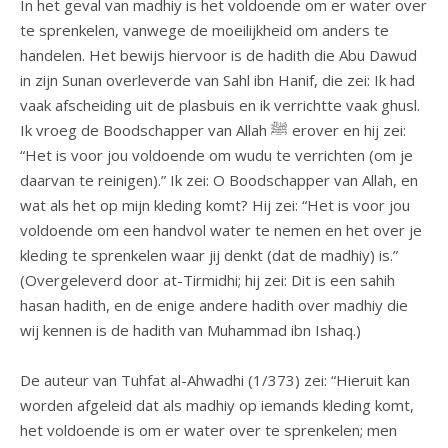
In het geval van madhiy is het voldoende om er water over
te sprenkelen, vanwege de moeilijkheid om anders te
handelen. Het bewijs hiervoor is de hadith die Abu Dawud
in zijn Sunan overleverde van Sahl ibn Hanif, die zei: Ik had
vaak afscheiding uit de plasbuis en ik verrichtte vaak ghusl.
Ik vroeg de Boodschapper van Allah ﷺ erover en hij zei:
“Het is voor jou voldoende om wudu te verrichten (om je
daarvan te reinigen).” Ik zei: O Boodschapper van Allah, en
wat als het op mijn kleding komt? Hij zei: “Het is voor jou
voldoende om een handvol water te nemen en het over je
kleding te sprenkelen waar jij denkt (dat de madhiy) is.”
(Overgeleverd door at-Tirmidhi; hij zei: Dit is een sahih
hasan hadith, en de enige andere hadith over madhiy die
wij kennen is de hadith van Muhammad ibn Ishaq.)
De auteur van Tuhfat al-Ahwadhi (1/373) zei: “Hieruit kan
worden afgeleid dat als madhiy op iemands kleding komt,
het voldoende is om er water over te sprenkelen; men