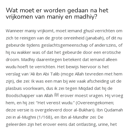
Wat moet er worden gedaan na het
vrijkomen van maniy en madhiy?
Wanneer maniy vrijkomt, moet iemand ghusl verrichten om
zich te reinigen van de grote onreinheid (janabah), of dit nu
gebeurde tijdens geslachtsgemeenschap of anderszins, of
hij nu wakker was of dat het gebeurde door een erotische
droom. Madhiy daarentegen betekent dat iemand alleen
wudu hoeft te verrichten. Het bewijs hiervoor is het
verslag van ‘Ali ibn Abi Talib (moge Allah tevreden met hem
zijn), die zei: Ik was een man bij wie vaak afscheiding uit de
plasbuis voorkwam, dus ik zei tegen Miqdad dat hij de
Boodschapper van Allah ﷺ erover moest vragen. Hij vroeg
hem, en hij zei: “Het vereist wudu.” (Overeengekomen;
deze versie is overgeleverd door al-Bukhari). Ibn Qudamah
zei in al-Mughni (1/168), en Ibn al-Mundhir zei: De
geleerden zijn het erover eens dat ontlasting, urine, het