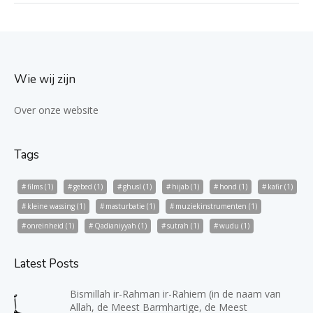
Wie wij zijn
Over onze website
Tags
films
(1)
gebed
(1)
ghusl
(1)
hijab
(1)
hond
(1)
kafir
(1)
kleine wassing
(1)
masturbatie
(1)
muziekinstrumenten
(1)
onreinheid
(1)
Qadianiyyah
(1)
sutrah
(1)
wudu
(1)
Latest Posts
Bismillah ir-Rahman ir-Rahiem (in de naam van
Allah, de Meest Barmhartige, de Meest