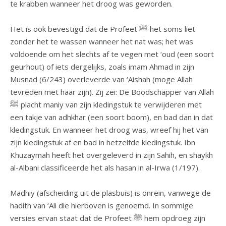
te krabben wanneer het droog was geworden.
Het is ook bevestigd dat de Profeet ﷺ het soms liet
zonder het te wassen wanneer het nat was; het was
voldoende om het slechts af te vegen met ‘oud (een soort
geurhout) of iets dergelijks, zoals imam Ahmad in zijn
Musnad (6/243) overleverde van ‘Aishah (moge Allah
tevreden met haar zijn). Zij zei: De Boodschapper van Allah
ﷺ placht maniy van zijn kledingstuk te verwijderen met
een takje van adhkhar (een soort boom), en bad dan in dat
kledingstuk. En wanneer het droog was, wreef hij het van
zijn kledingstuk af en bad in hetzelfde kledingstuk. Ibn
Khuzaymah heeft het overgeleverd in zijn Sahih, en shaykh
al-Albani classificeerde het als hasan in al-Irwa (1/197).
Madhiy (afscheiding uit de plasbuis) is onrein, vanwege de
hadith van ‘Ali die hierboven is genoemd. In sommige
versies ervan staat dat de Profeet ﷺ hem opdroeg zijn