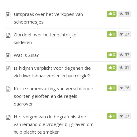
Uitspraak over het verkopen van
0
35
scheermesjes
Oordeel over buitenechtelijke
0
27
kinderen
Wat is Zina?
0
37
Is hidjrah verplicht voor degenen die
0
31
zich kwetsbaar voelen in hun religie?
Korte samenvatting van verschillende
0
26
soorten geloften en de regels
daarover
Het volgen van de begrafenisstoet
0
27
van iemand die vroeger bij graven om
hulp placht te smeken