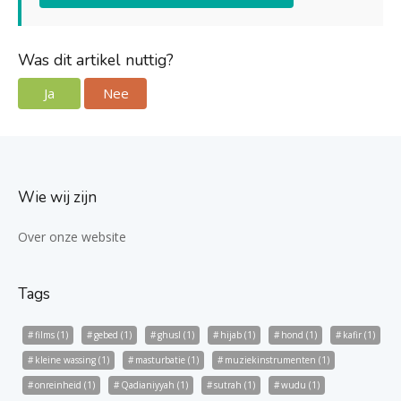
Was dit artikel nuttig?
Ja
Nee
Wie wij zijn
Over onze website
Tags
films
(1)
gebed
(1)
ghusl
(1)
hijab
(1)
hond
(1)
kafir
(1)
kleine wassing
(1)
masturbatie
(1)
muziekinstrumenten
(1)
onreinheid
(1)
Qadianiyyah
(1)
sutrah
(1)
wudu
(1)