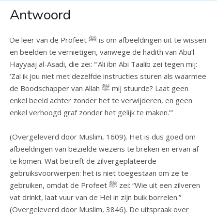
Antwoord
De leer van de Profeet ﷺ is om afbeeldingen uit te wissen
en beelden te vernietigen, vanwege de hadith van Abu’l-
Hayyaaj al-Asadi, die zei: “’Ali ibn Abi Taalib zei tegen mij:
‘Zal ik jou niet met dezelfde instructies sturen als waarmee
de Boodschapper van Allah ﷺ mij stuurde? Laat geen
enkel beeld achter zonder het te verwijderen, en geen
enkel verhoogd graf zonder het gelijk te maken.’”
(Overgeleverd door Muslim, 1609). Het is dus goed om
afbeeldingen van bezielde wezens te breken en ervan af
te komen. Wat betreft de zilvergeplateerde
gebruiksvoorwerpen: het is niet toegestaan om ze te
gebruiken, omdat de Profeet ﷺ zei: “Wie uit een zilveren
vat drinkt, laat vuur van de Hel in zijn buik borrelen.”
(Overgeleverd door Muslim, 3846). De uitspraak over