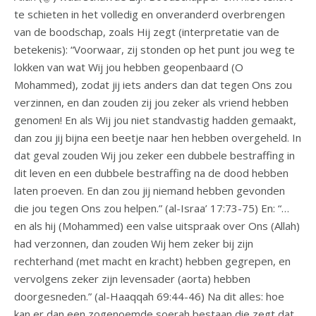
te schieten in het volledig en onveranderd overbrengen
van de boodschap, zoals Hij zegt (interpretatie van de
betekenis): “Voorwaar, zij stonden op het punt jou weg te
lokken van wat Wij jou hebben geopenbaard (O
Mohammed), zodat jij iets anders dan dat tegen Ons zou
verzinnen, en dan zouden zij jou zeker als vriend hebben
genomen! En als Wij jou niet standvastig hadden gemaakt,
dan zou jij bijna een beetje naar hen hebben overgeheld. In
dat geval zouden Wij jou zeker een dubbele bestraffing in
dit leven en een dubbele bestraffing na de dood hebben
laten proeven. En dan zou jij niemand hebben gevonden
die jou tegen Ons zou helpen.” (al-Israa’ 17:73-75) En: “…
en als hij (Mohammed) een valse uitspraak over Ons (Allah)
had verzonnen, dan zouden Wij hem zeker bij zijn
rechterhand (met macht en kracht) hebben gegrepen, en
vervolgens zeker zijn levensader (aorta) hebben
doorgesneden.” (al-Haaqqah 69:44-46) Na dit alles: hoe
kan er dan een zogenoemde soerah bestaan die zegt dat