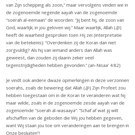
van Zijn schepping als zoon,” maar vervolgens vinden we in
de zogenoemde negende aayah van de zogenoemde
“soerah al-eemaan” de woorden: “Jij bent hij, de zoon van
God, waarlijk; in jou geloven wij.” Maar waarlijk, Allah (ﷻ)
heeft de waarheid gesproken toen Hij zei (interpretatie
van de betekenis): “Overdenken zij de Koran dan niet
zorgvuldig? Als hij van iemand anders dan Allah was
geweest, dan zouden zij daarin zeker veel
tegenstrijdigheden hebben gevonden.” (an-Nisaa’ 4:82)
Je vindt ook andere dwaze opmerkingen in deze verzonnen
soerahs, zoals de bewering dat Allah (ﷻ) Zijn Profeet zou
hebben toegestaan om in de Koran te veranderen wat hij
maar wilde, zoals in de zogenoemde zesde aayah van de
zogenoemde “soerah al-wasaaya”: “Schaf af wat jij wilt
afschaffen van de geboden die Wij jou hebben gegeven,
want Wij staan jou toe om veranderingen aan te brengen in
Onze besluiten”!