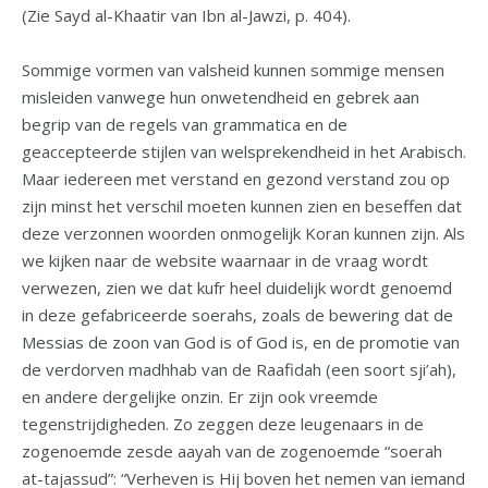
(Zie Sayd al-Khaatir van Ibn al-Jawzi, p. 404).
Sommige vormen van valsheid kunnen sommige mensen
misleiden vanwege hun onwetendheid en gebrek aan
begrip van de regels van grammatica en de
geaccepteerde stijlen van welsprekendheid in het Arabisch.
Maar iedereen met verstand en gezond verstand zou op
zijn minst het verschil moeten kunnen zien en beseffen dat
deze verzonnen woorden onmogelijk Koran kunnen zijn. Als
we kijken naar de website waarnaar in de vraag wordt
verwezen, zien we dat kufr heel duidelijk wordt genoemd
in deze gefabriceerde soerahs, zoals de bewering dat de
Messias de zoon van God is of God is, en de promotie van
de verdorven madhhab van de Raafidah (een soort sji’ah),
en andere dergelijke onzin. Er zijn ook vreemde
tegenstrijdigheden. Zo zeggen deze leugenaars in de
zogenoemde zesde aayah van de zogenoemde “soerah
at-tajassud”: “Verheven is Hij boven het nemen van iemand