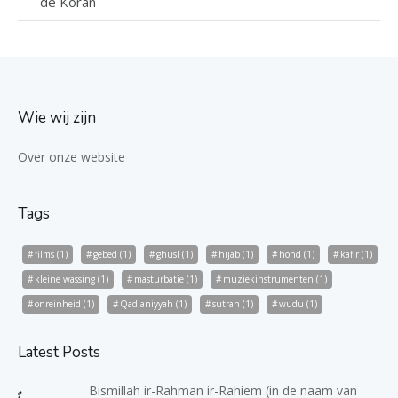
de Koran
Wie wij zijn
Over onze website
Tags
films
(1)
gebed
(1)
ghusl
(1)
hijab
(1)
hond
(1)
kafir
(1)
kleine wassing
(1)
masturbatie
(1)
muziekinstrumenten
(1)
onreinheid
(1)
Qadianiyyah
(1)
sutrah
(1)
wudu
(1)
Latest Posts
Bismillah ir-Rahman ir-Rahiem (in de naam van