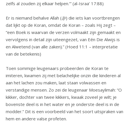
zelfs al zouden zij elkaar helpen.’” (al-Israa’ 17:88)
Er is niemand behalve Allah (ﷻ) die iets kan voortbrengen
dat lijkt op de Koran, omdat de Koran – zoals Hij zegt –
“een Boek is waarvan de verzen volmaakt zijn gemaakt en
vervolgens in detail zijn uiteengezet, van Eén Die Alwijs is
en Alwetend (van alle zaken).” (Hoed 11:1 – interpretatie
van de betekenis)
Toen sommige leugenaars probeerden de Koran te
imiteren, kwamen zij met belachelijke onzin die kinderen al
aan het lachen zou maken, laat staan volwassen en
verstandige mensen. Zo zei de leugenaar Moesaylimah: “O
kikker, dochter van twee kikkers, kwaak zoveel je wilt; je
bovenste deel is in het water en je onderste deel is in de
modder.” Dit is een voorbeeld van het soort uitspraken van
hem en andere valse profeten.