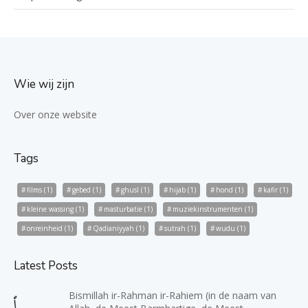
Wie wij zijn
Over onze website
Tags
films
(1)
gebed
(1)
ghusl
(1)
hijab
(1)
hond
(1)
kafir
(1)
kleine wassing
(1)
masturbatie
(1)
muziekinstrumenten
(1)
onreinheid
(1)
Qadianiyyah
(1)
sutrah
(1)
wudu
(1)
Latest Posts
Bismillah ir-Rahman ir-Rahiem (in de naam van