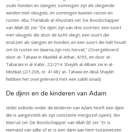
zoals honden en slangen; sommigen zijn als vliegende
winden met vleugels; en sommigen kunnen reizen en
rusten. Abu Tha‘labah al-Khushani zei: De Boodschapper
van Allah ﷺ zei: “De djinn zijn van drie soorten: een soort
met vleugels die door de lucht vliegt; een soort die
eruitziet als slangen en honden; en een soort die halt houdt
om te rusten en daarna zijn reis hervat.” (Overgeleverd
door at-Tahawi in Mushkil al-Athar, 4/95, en door at-
Tabarani in al-Kabir, 22/214. Shaykh al-Albani zei in al-
Mishkat (2/1206, nr. 4148): at-Tahawi en Abul-Shaykh
hebben het overgeleverd met een sahih isnad)
De djinn en de kinderen van Adam
Ieder individu onder de kinderen van Adam heeft een djinn
die is aangesteld als zijn constante metgezel (qarin). Ibn
Mas‘ud zei: De Boodschapper van Allah ﷺ zei: “Er is
niemand van jullie of er is een djinn aan hem toegewezen