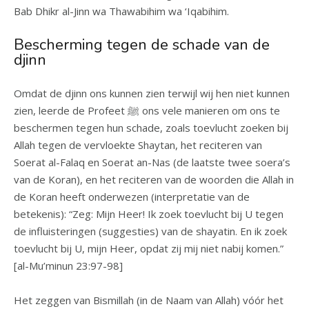
Bab Dhikr al-Jinn wa Thawabihim wa ‘Iqabihim.
Bescherming tegen de schade van de
djinn
Omdat de djinn ons kunnen zien terwijl wij hen niet kunnen
zien, leerde de Profeet ﷺ ons vele manieren om ons te
beschermen tegen hun schade, zoals toevlucht zoeken bij
Allah tegen de vervloekte Shaytan, het reciteren van
Soerat al-Falaq en Soerat an-Nas (de laatste twee soera’s
van de Koran), en het reciteren van de woorden die Allah in
de Koran heeft onderwezen (interpretatie van de
betekenis): “Zeg: Mijn Heer! Ik zoek toevlucht bij U tegen
de influisteringen (suggesties) van de shayatin. En ik zoek
toevlucht bij U, mijn Heer, opdat zij mij niet nabij komen.”
[al-Mu’minun 23:97-98]
Het zeggen van Bismillah (in de Naam van Allah) vóór het