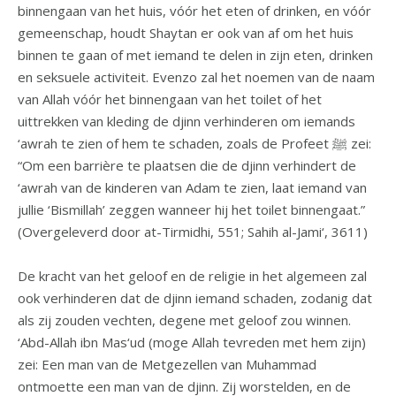
binnengaan van het huis, vóór het eten of drinken, en vóór
gemeenschap, houdt Shaytan er ook van af om het huis
binnen te gaan of met iemand te delen in zijn eten, drinken
en seksuele activiteit. Evenzo zal het noemen van de naam
van Allah vóór het binnengaan van het toilet of het
uittrekken van kleding de djinn verhinderen om iemands
‘awrah te zien of hem te schaden, zoals de Profeet ﷺ zei:
“Om een barrière te plaatsen die de djinn verhindert de
‘awrah van de kinderen van Adam te zien, laat iemand van
jullie ‘Bismillah’ zeggen wanneer hij het toilet binnengaat.”
(Overgeleverd door at-Tirmidhi, 551; Sahih al-Jami‘, 3611)
De kracht van het geloof en de religie in het algemeen zal
ook verhinderen dat de djinn iemand schaden, zodanig dat
als zij zouden vechten, degene met geloof zou winnen.
‘Abd-Allah ibn Mas‘ud (moge Allah tevreden met hem zijn)
zei: Een man van de Metgezellen van Muhammad
ontmoette een man van de djinn. Zij worstelden, en de