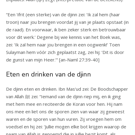
“Een ‘ifrit (een sterke) van de djinn zei: ‘Ik zal hem (haar
troon) naar jou brengen voordat jij van je plaats opstaat (in
de raad). En voorwaar, ik ben zeker sterk en betrouwbaar
voor dit werk.’ Degene bij wie kennis van het Boek was,
zei: ‘Ik zal hem naar jou brengen in een oogwenk!’ Toen
Sulayman hem vóór zich geplaatst zag, zei hij: ‘Dit is door
de gunst van mijn Heer.’” [an-Naml 27:39-40]
Eten en drinken van de djinn
De djinn eten en drinken. Ibn Mas‘ud zei: De Boodschapper
van Allah ﷺ zei: “Iemand van de djinn riep mij, en ik ging
met hem mee en reciteerde de Koran voor hen. Hij nam
ons mee en liet ons de sporen zien van waar zij geweest
waren en de sporen van hun vuren. Zij vroegen hem om
voedsel en hij zei: ‘Jullie mogen elke bot krijgen waarop de
naam van Allah is genoemd die in jullie bezit komt, als