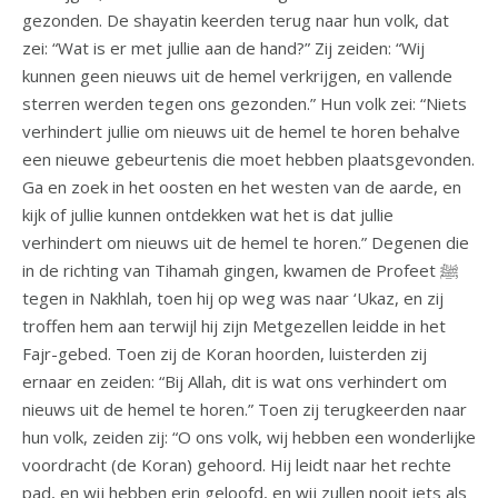
gezonden. De shayatin keerden terug naar hun volk, dat
zei: “Wat is er met jullie aan de hand?” Zij zeiden: “Wij
kunnen geen nieuws uit de hemel verkrijgen, en vallende
sterren werden tegen ons gezonden.” Hun volk zei: “Niets
verhindert jullie om nieuws uit de hemel te horen behalve
een nieuwe gebeurtenis die moet hebben plaatsgevonden.
Ga en zoek in het oosten en het westen van de aarde, en
kijk of jullie kunnen ontdekken wat het is dat jullie
verhindert om nieuws uit de hemel te horen.” Degenen die
in de richting van Tihamah gingen, kwamen de Profeet ﷺ
tegen in Nakhlah, toen hij op weg was naar ‘Ukaz, en zij
troffen hem aan terwijl hij zijn Metgezellen leidde in het
Fajr-gebed. Toen zij de Koran hoorden, luisterden zij
ernaar en zeiden: “Bij Allah, dit is wat ons verhindert om
nieuws uit de hemel te horen.” Toen zij terugkeerden naar
hun volk, zeiden zij: “O ons volk, wij hebben een wonderlijke
voordracht (de Koran) gehoord. Hij leidt naar het rechte
pad, en wij hebben erin geloofd, en wij zullen nooit iets als