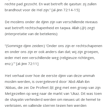
rechte pad gezocht. En wat betreft de qasitun: zij zullen
brandhout voor de Hel zijn.” [al-Jinn 72:14-15]
De moslims onder de djinn zijn van verschillende niveaus
wat betreft rechtschapenheid en taqwa. Allah (ﷻ) zegt
(interpretatie van de betekenis):
“(Sommige djinn zeiden:) ‘Onder ons zijn er rechtschapenen
en onder ons zijn er ook anders dan dat; wij zijn groepen,
ieder met een verschillende weg (religieuze richtingen,
enz.).’” [al-Jinn 72:11]
Het verhaal over hoe de eerste djinn van deze ummah
moslim werden, is overgeleverd door ‘Abd-Allah ibn
‘Abbas, die zei: De Profeet ﷺ ging met een groep van zijn
Metgezellen op weg naar de markt van ‘Ukaz. Dit was toen
de shayatin verhinderd werden om nieuws uit de hemel te
verkrijgen, en vallende sterren tegen hen werden