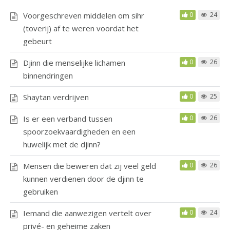
Voorgeschreven middelen om sihr
0
24
(toverij) af te weren voordat het
gebeurt
Djinn die menselijke lichamen
0
26
binnendringen
Shaytan verdrijven
0
25
Is er een verband tussen
0
26
spoorzoekvaardigheden en een
huwelijk met de djinn?
Mensen die beweren dat zij veel geld
0
26
kunnen verdienen door de djinn te
gebruiken
Iemand die aanwezigen vertelt over
0
24
privé- en geheime zaken