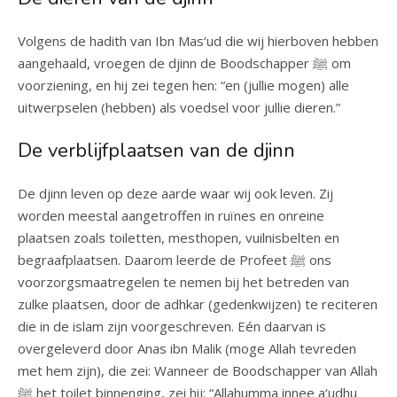
Volgens de hadith van Ibn Mas‘ud die wij hierboven hebben
aangehaald, vroegen de djinn de Boodschapper ﷺ om
voorziening, en hij zei tegen hen: “en (jullie mogen) alle
uitwerpselen (hebben) als voedsel voor jullie dieren.”
De verblijfplaatsen van de djinn
De djinn leven op deze aarde waar wij ook leven. Zij
worden meestal aangetroffen in ruïnes en onreine
plaatsen zoals toiletten, mesthopen, vuilnisbelten en
begraafplaatsen. Daarom leerde de Profeet ﷺ ons
voorzorgsmaatregelen te nemen bij het betreden van
zulke plaatsen, door de adhkar (gedenkwijzen) te reciteren
die in de islam zijn voorgeschreven. Eén daarvan is
overgeleverd door Anas ibn Malik (moge Allah tevreden
met hem zijn), die zei: Wanneer de Boodschapper van Allah
ﷺ het toilet binnenging, zei hij: “Allahumma innee a‘udhu