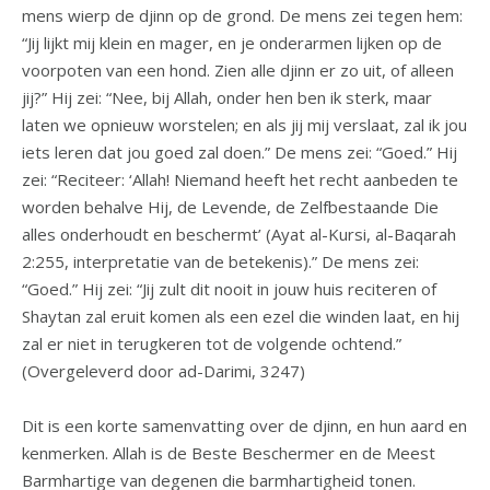
mens wierp de djinn op de grond. De mens zei tegen hem:
“Jij lijkt mij klein en mager, en je onderarmen lijken op de
voorpoten van een hond. Zien alle djinn er zo uit, of alleen
jij?” Hij zei: “Nee, bij Allah, onder hen ben ik sterk, maar
laten we opnieuw worstelen; en als jij mij verslaat, zal ik jou
iets leren dat jou goed zal doen.” De mens zei: “Goed.” Hij
zei: “Reciteer: ‘Allah! Niemand heeft het recht aanbeden te
worden behalve Hij, de Levende, de Zelfbestaande Die
alles onderhoudt en beschermt’ (Ayat al-Kursi, al-Baqarah
2:255, interpretatie van de betekenis).” De mens zei:
“Goed.” Hij zei: “Jij zult dit nooit in jouw huis reciteren of
Shaytan zal eruit komen als een ezel die winden laat, en hij
zal er niet in terugkeren tot de volgende ochtend.”
(Overgeleverd door ad-Darimi, 3247)
Dit is een korte samenvatting over de djinn, en hun aard en
kenmerken. Allah is de Beste Beschermer en de Meest
Barmhartige van degenen die barmhartigheid tonen.