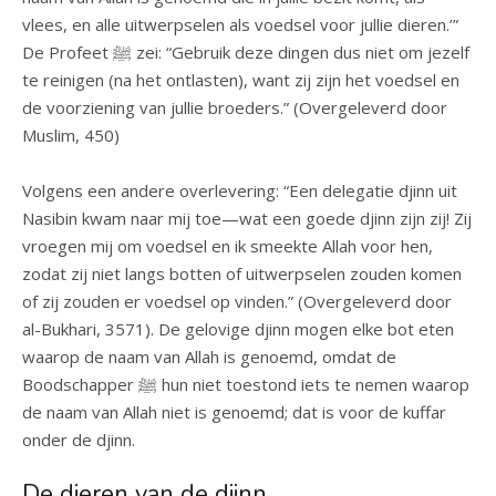
vlees, en alle uitwerpselen als voedsel voor jullie dieren.’”
De Profeet ﷺ zei: “Gebruik deze dingen dus niet om jezelf
te reinigen (na het ontlasten), want zij zijn het voedsel en
de voorziening van jullie broeders.” (Overgeleverd door
Muslim, 450)
Volgens een andere overlevering: “Een delegatie djinn uit
Nasibin kwam naar mij toe—wat een goede djinn zijn zij! Zij
vroegen mij om voedsel en ik smeekte Allah voor hen,
zodat zij niet langs botten of uitwerpselen zouden komen
of zij zouden er voedsel op vinden.” (Overgeleverd door
al-Bukhari, 3571). De gelovige djinn mogen elke bot eten
waarop de naam van Allah is genoemd, omdat de
Boodschapper ﷺ hun niet toestond iets te nemen waarop
de naam van Allah niet is genoemd; dat is voor de kuffar
onder de djinn.
De dieren van de djinn