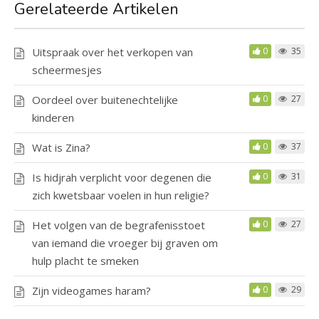
Gerelateerde Artikelen
Uitspraak over het verkopen van
0
35
scheermesjes
Oordeel over buitenechtelijke
0
27
kinderen
Wat is Zina?
0
37
Is hidjrah verplicht voor degenen die
0
31
zich kwetsbaar voelen in hun religie?
Het volgen van de begrafenisstoet
0
27
van iemand die vroeger bij graven om
hulp placht te smeken
Zijn videogames haram?
0
29