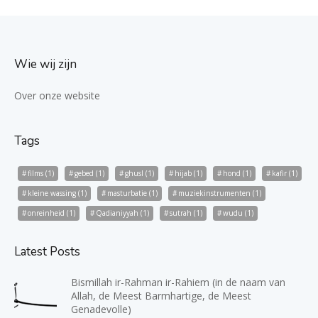
Wie wij zijn
Over onze website
Tags
films
(1)
gebed
(1)
ghusl
(1)
hijab
(1)
hond
(1)
kafir
(1)
kleine wassing
(1)
masturbatie
(1)
muziekinstrumenten
(1)
onreinheid
(1)
Qadianiyyah
(1)
sutrah
(1)
wudu
(1)
Latest Posts
Bismillah ir-Rahman ir-Rahiem (in de naam van
Allah, de Meest Barmhartige, de Meest
Genadevolle)