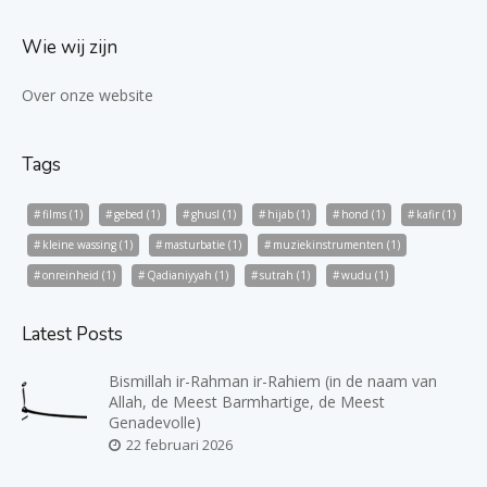
Wie wij zijn
Over onze website
Tags
films
(1)
gebed
(1)
ghusl
(1)
hijab
(1)
hond
(1)
kafir
(1)
kleine wassing
(1)
masturbatie
(1)
muziekinstrumenten
(1)
onreinheid
(1)
Qadianiyyah
(1)
sutrah
(1)
wudu
(1)
Latest Posts
Bismillah ir-Rahman ir-Rahiem (in de naam van
Allah, de Meest Barmhartige, de Meest
Genadevolle)
22 februari 2026