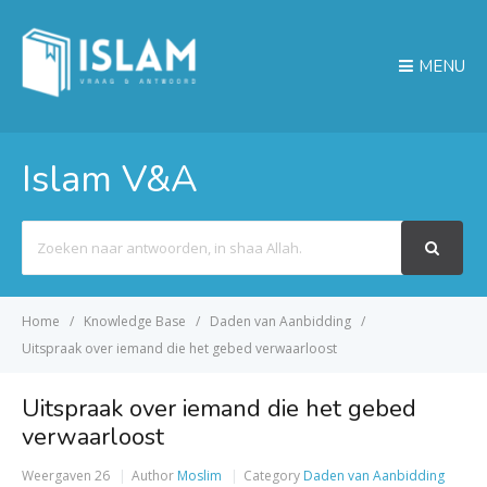
MENU
Islam V&A
Search
For
Home
Knowledge Base
Daden van Aanbidding
Uitspraak over iemand die het gebed verwaarloost
Uitspraak over iemand die het gebed
verwaarloost
Weergaven
26
Author
Moslim
Category
Daden van Aanbidding