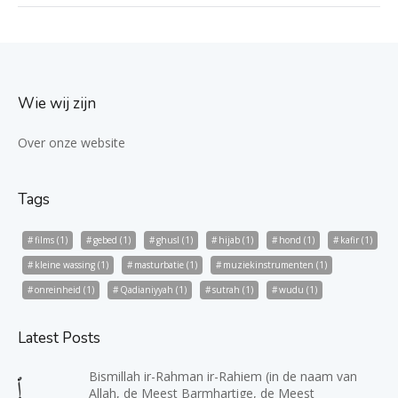
Wie wij zijn
Over onze website
Tags
films
(1)
gebed
(1)
ghusl
(1)
hijab
(1)
hond
(1)
kafir
(1)
kleine wassing
(1)
masturbatie
(1)
muziekinstrumenten
(1)
onreinheid
(1)
Qadianiyyah
(1)
sutrah
(1)
wudu
(1)
Latest Posts
Bismillah ir-Rahman ir-Rahiem (in de naam van
Allah, de Meest Barmhartige, de Meest