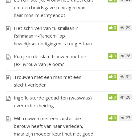
om een bruidsgave te vragen van
haar moslim echtgenoot
Het schrijven van “Bismillaah ir-
0
29
Rahmaan ir-Raheem” op
huwelijksuitnodigingen is toegestaan
Kun je in de islam trouwen met de
0
28
(ex-)vrouw van je oom?
Trouwen met een man met een
0
31
slecht verleden
Ingefluisterde gedachten (waswaas)
0
28
over echtscheiding
Wil trouwen met een zuster die
0
27
berouw heeft van haar verleden,
maar zijn moeder keurt het niet goed