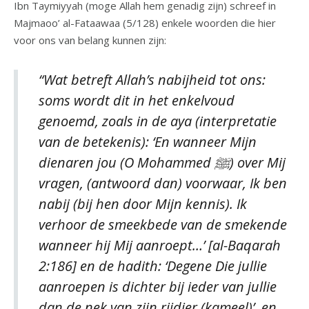
Ibn Taymiyyah (moge Allah hem genadig zijn) schreef in
Majmaoo’ al-Fataawaa (5/128) enkele woorden die hier
voor ons van belang kunnen zijn:
“Wat betreft Allah’s nabijheid tot ons:
soms wordt dit in het enkelvoud
genoemd, zoals in de aya (interpretatie
van de betekenis): ‘En wanneer Mijn
dienaren jou (O Mohammed ﷺ) over Mij
vragen, (antwoord dan) voorwaar, Ik ben
nabij (bij hen door Mijn kennis). Ik
verhoor de smeekbede van de smekende
wanneer hij Mij aanroept…’ [al-Baqarah
2:186] en de hadith: ‘Degene Die jullie
aanroepen is dichter bij ieder van jullie
dan de nek van zijn rijdier (kameel)’, en