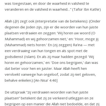
was toegestaan, en door de waarheid in valsheid te
veranderen en de valsheid in waarheid…” (Tafsir Ibn Kathir)
Allah (ﷻ) zegt ook (interpretatie van de betekenis): {Onder
degenen die Joden zijn, zijn er die woorden van hun juiste
plaatsen verdraaien en zeggen: ‘Wij horen uw woord (O
Muhammad) en wij gehoorzamen niet,’ en: ‘Hoor, moge jij
(Muhammad) niets horen.’ En (zij zeggen) Ra’ina — met
een verdraaiing van hun tongen en als spot met de
godsdienst (Islam). En als zij maar hadden gezegd: ‘Wij
horen en gehoorzamen,’ en: ‘Doe ons begrijpen,’ dan was
dat beter voor hen en juister. Maar Allah heeft hen
vervloekt vanwege hun ongeloof, zodat zij niet geloven,
behalve enkelen.} [An-Nisa’ 4:46]
De uitspraak “zij verdraaien woorden van hun juiste
plaatsen” betekent dat zij ze verkeerd uitleggen en ze
begrijpen op een manier die Allah niet bedoelde, en dat zij