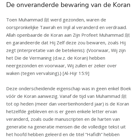
De onveranderde bewaring van de Koran
Toen Muhammad ﷺ werd gezonden, waren de
oorspronkelijke Tawrah en Injil al veranderd en verdraaid.
Allah openbaarde de Koran aan Zijn Profeet Muhammad ﷺ
en garandeerde dat Hij Zelf deze zou bewaren, zoals Hij
zegt (interpretatie van de betekenis): {Voorwaar, Wij zijn
het Die de Vermaning (d.w.z. de Koran) hebben
neergezonden en voorwaar, Wij zullen er zeker over
waken (tegen vervalsing).} [Al-Hijr 15:9]
Deze onderscheidende eigenschap was in geen enkel Boek
vóór de Koran aanwezig. Vanaf de tijd van Muhammad ﷺ
tot op heden (meer dan veertienhonderd jaar) is de Koran
hetzelfde gebleven en is er geen enkele letter ervan
veranderd, zoals oude manuscripten en de harten van
generatie na generatie mensen die de volledige tekst uit
het hoofd hebben geleerd en de titel “Hafidh” hebben