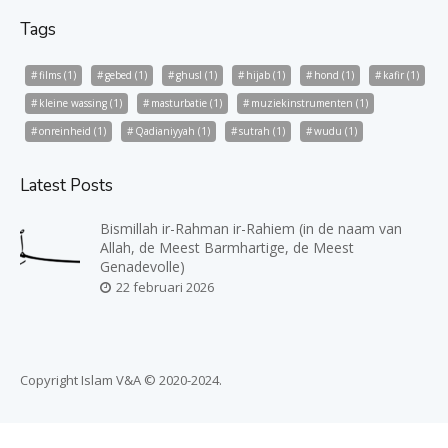
Tags
films
(1)
gebed
(1)
ghusl
(1)
hijab
(1)
hond
(1)
kafir
(1)
kleine wassing
(1)
masturbatie
(1)
muziekinstrumenten
(1)
onreinheid
(1)
Qadianiyyah
(1)
sutrah
(1)
wudu
(1)
Latest Posts
Bismillah ir-Rahman ir-Rahiem (in de naam van
Allah, de Meest Barmhartige, de Meest
Genadevolle)
22 februari 2026
Copyright Islam V&A © 2020-2024.