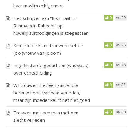
haar moslim echtgenoot
Het schrijven van “Bismillaah ir-
0
29
Rahmaan ir-Raheem” op
huwelijksuitnodigingen is toegestaan
Kun je in de islam trouwen met de
0
28
(ex-)vrouw van je oom?
Ingefluisterde gedachten (waswaas)
0
28
over echtscheiding
Wil trouwen met een zuster die
0
27
berouw heeft van haar verleden,
maar zijn moeder keurt het niet goed
Trouwen met een man met een
0
30
slecht verleden