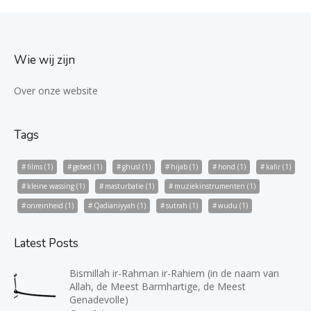
Wie wij zijn
Over onze website
Tags
films
(1)
gebed
(1)
ghusl
(1)
hijab
(1)
hond
(1)
kafir
(1)
kleine wassing
(1)
masturbatie
(1)
muziekinstrumenten
(1)
onreinheid
(1)
Qadianiyyah
(1)
sutrah
(1)
wudu
(1)
Latest Posts
Bismillah ir-Rahman ir-Rahiem (in de naam van
Allah, de Meest Barmhartige, de Meest
Genadevolle)