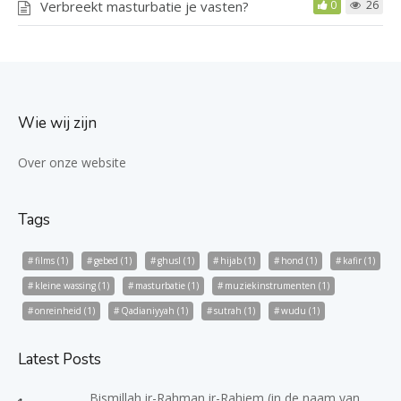
Verbreekt masturbatie je vasten?
0
26
Wie wij zijn
Over onze website
Tags
films
(1)
gebed
(1)
ghusl
(1)
hijab
(1)
hond
(1)
kafir
(1)
kleine wassing
(1)
masturbatie
(1)
muziekinstrumenten
(1)
onreinheid
(1)
Qadianiyyah
(1)
sutrah
(1)
wudu
(1)
Latest Posts
Bismillah ir-Rahman ir-Rahiem (in de naam van