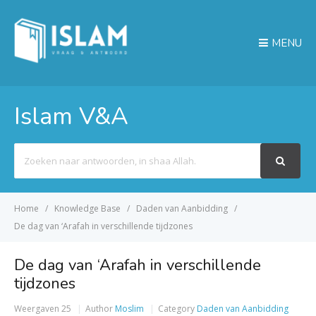
MENU
Islam V&A
Search
For
Home
Knowledge Base
Daden van Aanbidding
De dag van ‘Arafah in verschillende tijdzones
De dag van ‘Arafah in verschillende
tijdzones
Weergaven
25
Author
Moslim
Category
Daden van Aanbidding