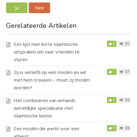
Ja
Nee
Gerelateerde Artikelen
Een lijst met korte islamitische
0
31
uitspraken om naar vrienden te
sturen
Zij is verliefd op een moslim en wil
1
37
met hem trouwen – moet zij moslim
worden?
Het combineren van iemands
0
26
wereldlijke specialisatie met
islamitische kennis
Een moslim die werkt voor een
0
28
atheïst