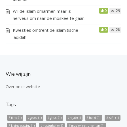
Wil de islam omarmen maar is
0
29
nerveus om naar de moskee te gaan
Kwesties omtrent de islamitische
0
28
‘aqidah
Wie wij zijn
Over onze website
Tags
films
(1)
gebed
(1)
ghusl
(1)
hijab
(1)
hond
(1)
kafir
(1)
kleine wassing
(1)
masturbatie
(1)
muziekinstrumenten
(1)