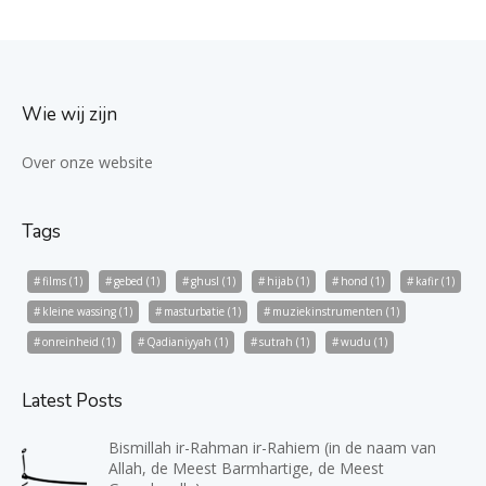
Wie wij zijn
Over onze website
Tags
films
(1)
gebed
(1)
ghusl
(1)
hijab
(1)
hond
(1)
kafir
(1)
kleine wassing
(1)
masturbatie
(1)
muziekinstrumenten
(1)
onreinheid
(1)
Qadianiyyah
(1)
sutrah
(1)
wudu
(1)
Latest Posts
Bismillah ir-Rahman ir-Rahiem (in de naam van
Allah, de Meest Barmhartige, de Meest