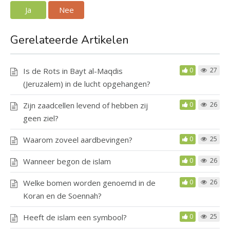
Ja
Nee
Gerelateerde Artikelen
Is de Rots in Bayt al-Maqdis
0
27
(Jeruzalem) in de lucht opgehangen?
Zijn zaadcellen levend of hebben zij
0
26
geen ziel?
Waarom zoveel aardbevingen?
0
25
Wanneer begon de islam
0
26
Welke bomen worden genoemd in de
0
26
Koran en de Soennah?
Heeft de islam een symbool?
0
25