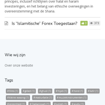
principes, inclusief richtlijnen over halal en haram
investeringen, en het belang van ethische overwegingen in
overeenstemming met de Sharia.
Is “Islamitische” Forex Toegestaan?
0
373
Wie wij zijn
Over onze website
Tags
films
(1)
gebed
(1)
ghusl
(1)
hijab
(1)
hond
(1)
kafir
(1)
kleine wassing
(1)
masturbatie
(1)
muziekinstrumenten
(1)
onreinheid
(1)
Qadianiyyah
(1)
sutrah
(1)
wudu
(1)