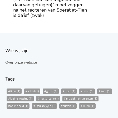
daarvan getuigen)” moet zeggen
na het reciteren van Soerat at-Tien
is da‘ief (zwak)
Wie wij zijn
Over onze website
Tags
films
(1)
gebed
(1)
ghusl
(1)
hijab
(1)
hond
(1)
kafir
(1)
kleine wassing
(1)
masturbatie
(1)
muziekinstrumenten
(1)
onreinheid
(1)
Qadianiyyah
(1)
sutrah
(1)
wudu
(1)