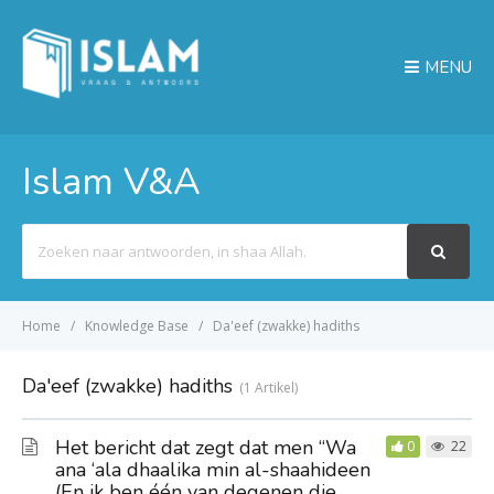
MENU
Islam V&A
Search
For
Home
Knowledge Base
Da'eef (zwakke) hadiths
Da'eef (zwakke) hadiths
1 Artikel
Het bericht dat zegt dat men “Wa
0
22
ana ‘ala dhaalika min al-shaahideen
(En ik ben één van degenen die